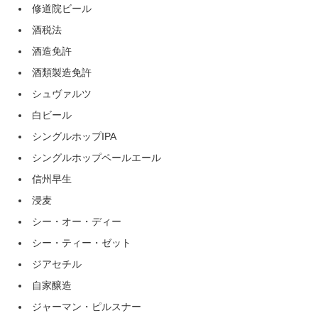
修道院ビール
酒税法
酒造免許
酒類製造免許
シュヴァルツ
白ビール
シングルホップIPA
シングルホップペールエール
信州早生
浸麦
シー・オー・ディー
シー・ティー・ゼット
ジアセチル
自家醸造
ジャーマン・ピルスナー