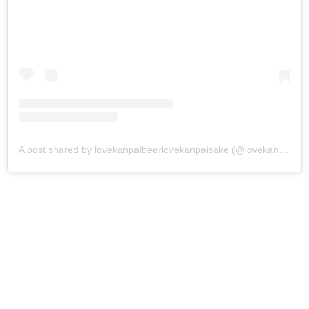
A post shared by lovekanpaibeerlovekanpaisake (@lovekanpaibeerlovekanpaisake)