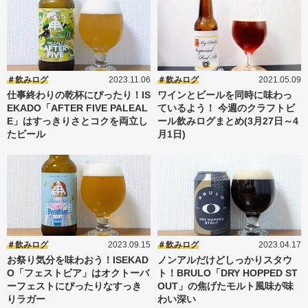
飲みログ
2023.11.06
飲みログ
2021.05.09
仕事終わりの乾杯にぴったり！IS
ワインとビールを同時に味わっ
EKADO「AFTER FIVE PALEAL
ているよう！ 今週のクラフトビ
E」はすっきりさとコクを両立し
ール飲みログまとめ(3月27日～4
たビール
月1日)
飲みログ
2023.09.15
飲みログ
2023.04.17
お祭り気分を味わおう！ISEKAD
ノンアルだけどしっかりスタウ
O「フェストビア」はオクトーバ
ト！BRULO「DRY HOPPED ST
ーフェストにぴったりなすっき
OUT」の焦げたモルト風味が味
りラガー
わい深い