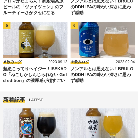
アロマがたまらん！御殿場高原
ノンアルとは思えない！BRULO
ビールの「ヴァイツェン」のフ
のDDH IPAの味わい深さに思わ
ルーティーさがクセになる
ず感動
飲みログ
2023.09.13
飲みログ
2023.02.04
超絶こってりヘイジー！ISEKAD
ノンアルとは思えない！BRULO
O「ねこしかしんじられない Gol
のDDH IPAの味わい深さに思わ
d edition」の濃厚感が超すごい
ず感動
新着記事
LATEST