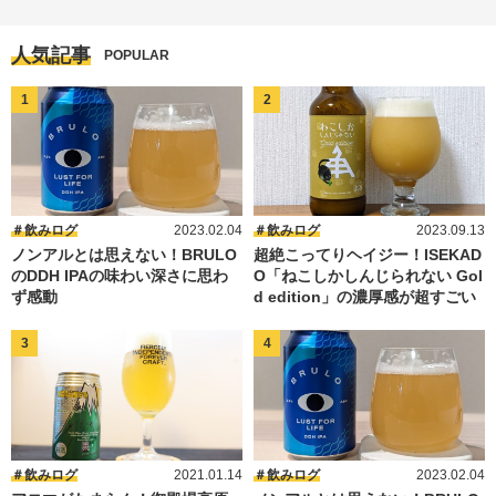
人気記事
POPULAR
飲みログ
2023.02.04
飲みログ
2023.09.13
ノンアルとは思えない！BRULO
超絶こってりヘイジー！ISEKAD
のDDH IPAの味わい深さに思わ
O「ねこしかしんじられない Gol
ず感動
d edition」の濃厚感が超すごい
飲みログ
2021.01.14
飲みログ
2023.02.04