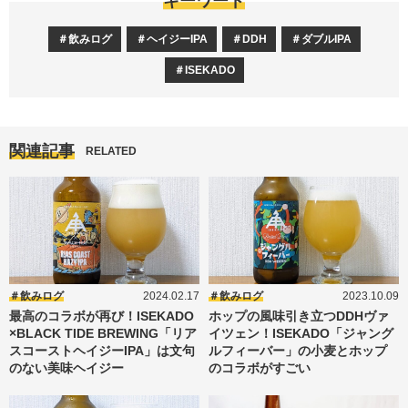
キーワード
飲みログ
ヘイジーIPA
DDH
ダブルIPA
ISEKADO
関連記事
RELATED
飲みログ
2024.02.17
飲みログ
2023.10.09
最高のコラボが再び！ISEKADO
ホップの風味引き立つDDHヴァ
×BLACK TIDE BREWING「リア
イツェン！ISEKADO「ジャング
スコーストヘイジーIPA」は文句
ルフィーバー」の小麦とホップ
のない美味ヘイジー
のコラボがすごい