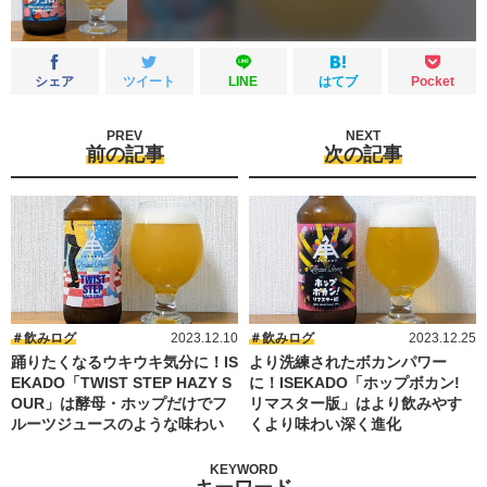
シェア
ツイート
LINE
はてブ
Pocket
PREV
NEXT
前の記事
次の記事
飲みログ
2023.12.10
飲みログ
2023.12.25
踊りたくなるウキウキ気分に！IS
より洗練されたボカンパワー
EKADO「TWIST STEP HAZY S
に！ISEKADO「ホップボカン!
OUR」は酵母・ホップだけでフ
リマスター版」はより飲みやす
ルーツジュースのような味わい
くより味わい深く進化
KEYWORD