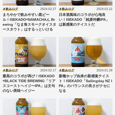
飲みログ
2024.02.27
飲みログ
2024.02.22
まろやかで飲みやすい黒ビー
日本酒風味のコラボが心地良
ル！ISEKADO×NAMACHAん Br
い！ISEKADO「純麦吟醸IPA」
ewing「なま角スモークオイスタ
は新感覚のテイストだ
ースタウト」はするっといける
飲みログ
2024.02.17
飲みログ
2024.01.29
最高のコラボが再び！ISEKADO
新種ホップ由来の新感覚テイス
×BLACK TIDE BREWING「リア
ト！ISEKADO「Sailingday NZ I
スコーストヘイジーIPA」は文句
PA」のバランスの良さがクセに
のない美味ヘイジー
なる