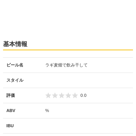
基本情報
ビール名
ラギ麦畑で飲み干して
スタイル
評価
0.0
ABV
%
IBU