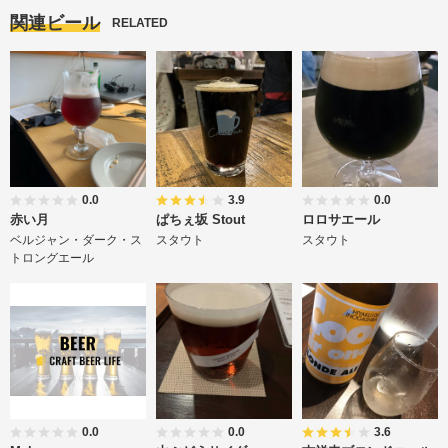
関連ビール
RELATED
0.0
3.9
0.0
赤い月
ぱちぇ坂 Stout
ロロサエール
ベルジャン・ダーク・ス
スタウト
スタウト
トロングエール
0.0
0.0
3.6