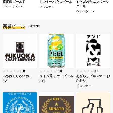
超湘南ゴールド
ドンキーハウスビール
すっぱみかんフルーツ
エール
フルーツビール
ピルスナー
ヴァイツェン
新着ビール
LATEST
0.0
0.0
0.0
いちばんしろいねこ
ライム香る ザ・ピール
あざらしピルスナー お
かわり
IPA
RTD
ピルスナー