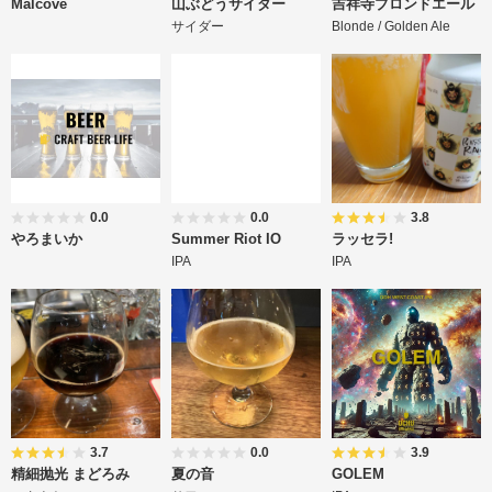
Malcove
山ぶどうサイダー
吉祥寺ブロンドエール
サイダー
Blonde / Golden Ale
0.0
0.0
3.8
やろまいか
Summer Riot IO
ラッセラ!
IPA
IPA
3.7
0.0
3.9
精細抛光 まどろみ
夏の音
GOLEM