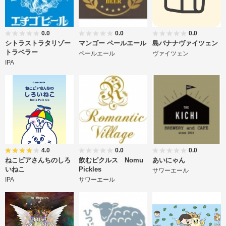
0.0
0.0
0.0
シトラストラタリゾー
マンゴー ペールエール
島バナナヴァイツェン
トラベラー
ペールエール
ヴァイツェン
IPA
4.0
0.0
0.0
ねこビアさんちのしろ
飲むピクルス Nomu
あいにゃん
いねこ
Pickles
サワーエール
IPA
サワーエール