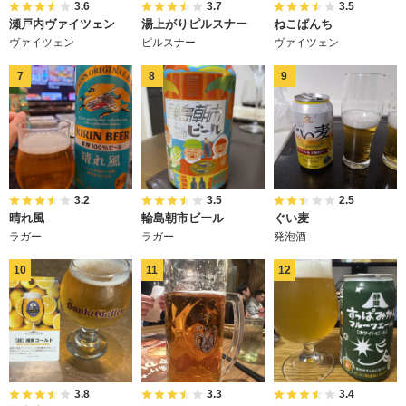
3.6
3.7
3.5
瀬戸内ヴァイツェン
湯上がりピルスナー
ねこぱんち
ヴァイツェン
ピルスナー
ヴァイツェン
3.2
3.5
2.5
晴れ風
輪島朝市ビール
ぐい麦
ラガー
ラガー
発泡酒
3.8
3.3
3.4