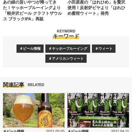
あの緑の旨いやつが帰ってき
小田原産の「はれひめ」を贅沢
た！ヤッホーブルーイングより
使用！反射炉ビヤより「はれひ
「軽井沢ビール クラフトザウル
め蜜柑ウィート」発売
ス ブラックIPA」再販
KEYWORD
キーワード
ビール情報
ヤッホーブルーイング
ウィート
アメリカンウィート
関連記事
RELATED
ビール情報
2021.05.05
ビール情報
2021.04.11