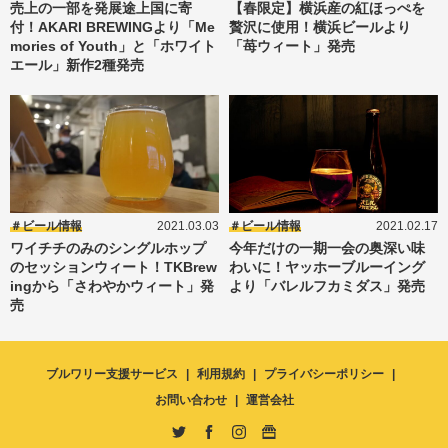
売上の一部を発展途上国に寄
【春限定】横浜産の紅ほっぺを
付！AKARI BREWINGより「Me
贅沢に使用！横浜ビールより
mories of Youth」と「ホワイト
「苺ウィート」発売
エール」新作2種発売
ビール情報
2021.03.03
ビール情報
2021.02.17
ワイチチのみのシングルホップ
今年だけの一期一会の奥深い味
のセッションウィート！TKBrew
わいに！ヤッホーブルーイング
ingから「さわやかウィート」発
より「バレルフカミダス」発売
売
ブルワリー支援サービス
利用規約
プライバシーポリシー
お問い合わせ
運営会社