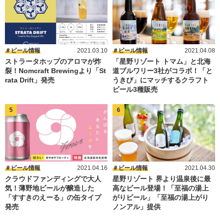
ビール情報
2021.03.10
ビール情報
2021.04.08
ストラータホップのアロマが炸
「星野リゾート トマム」と北海
裂！Nomcraft Brewingより「St
道ブルワリー3社がコラボ！「と
rata Drift」発売
うきび」にマッチするクラフト
ビール3種販売
ビール情報
2021.04.16
ビール情報
2021.04.30
クラウドファンディングで大人
星野リゾート 界より温泉後に最
気！薄野地ビールが醸造した
高なビール登場！「至福の湯上
「すすきのえーる」の缶タイプ
がりビール」「至福の湯上がり
発売
ノンアル」提供