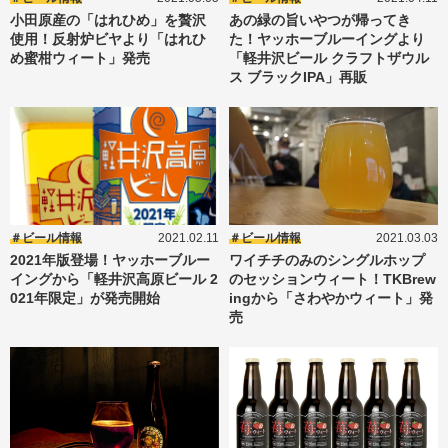
小田原産の「はれひめ」を贅沢
あの緑の旨いやつが帰ってき
使用！反射炉ビヤより「はれひ
た！ヤッホーブルーイングより
め蜜柑ウィート」発売
「軽井沢ビール クラフトザウル
ス ブラックIPA」再販
ビール情報
2021.02.11
ビール情報
2021.03.03
2021年版登場！ヤッホーブルー
ワイチチのみのシングルホップ
イングから「軽井沢高原ビール 2
のセッションウィート！TKBrew
021年限定」が発売開始
ingから「さわやかウィート」発
売