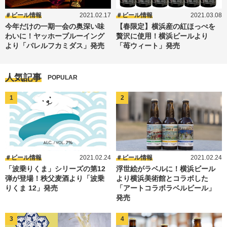
ビール情報
2021.02.17
ビール情報
2021.03.08
今年だけの一期一会の奥深い味
【春限定】横浜産の紅ほっぺを
わいに！ヤッホーブルーイング
贅沢に使用！横浜ビールより
より「バレルフカミダス」発売
「苺ウィート」発売
人気記事
POPULAR
ビール情報
2021.02.24
ビール情報
2021.02.24
「波乗りくま」シリーズの第12
浮世絵がラベルに！横浜ビール
弾が登場！秩父麦酒より「波乗
より横浜美術館とコラボした
りくま 12」発売
「アートコラボラベルビール」
発売