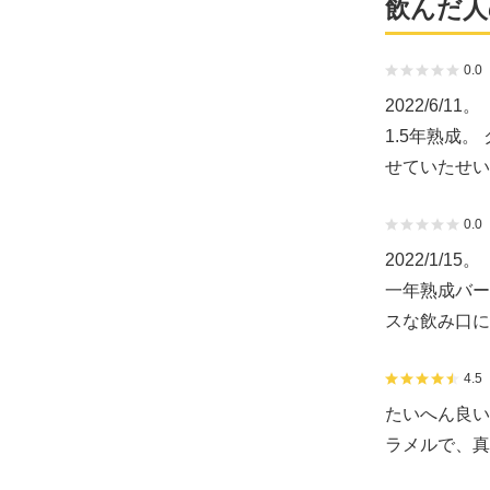
飲んだ人
0.0
2022/6/11。
1.5年熟成
せていたせい
0.0
2022/1/15。
一年熟成バー
スな飲み口に
4.5
たいへん良い
ラメルで、真