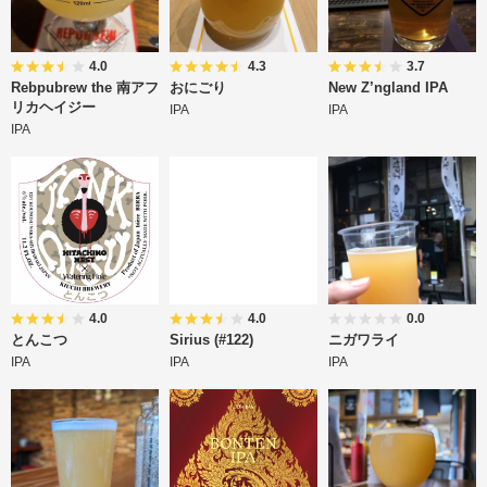
4.0
4.3
3.7
Rebpubrew the 南アフ
おにごり
New Z’ngland IPA
リカヘイジー
IPA
IPA
IPA
4.0
4.0
0.0
とんこつ
Sirius (#122)
ニガワライ
IPA
IPA
IPA