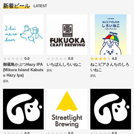
新着ビール
LATEST
0.0
0.0
4.0
御蔵島かぶつHazy IPA
いちばんしろいねこ
ねこビアさんちのしろ
(Mikura Island Kabuts
いねこ
IPA
u Hazy Ipa)
IPA
IPA
0.0
0.0
0.0