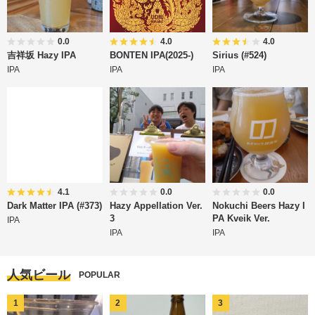
0.0
4.0
4.0
吉祥坂 Hazy IPA
BONTEN IPA(2025-)
Sirius (#524)
IPA
IPA
IPA
4.1
0.0
0.0
Dark Matter IPA (#373)
Hazy Appellation Ver.
Nokuchi Beers Hazy I
3
PA Kveik Ver.
IPA
IPA
IPA
人気ビール
POPULAR