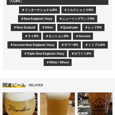
ブルIPA）
インターナショナルIPA
ミルクシェイクIPA
New England / Hazy
ニューイングランドIPA
New Zealand
Other
Quadruple
レッドIPA
ライIPA
セッションIPA
Session
Session New England / Hazy
サワーIPA
トリプルIPA
Triple New England / Hazy
ホワイトIPA
White / Wheat
関連ビール
RELATED