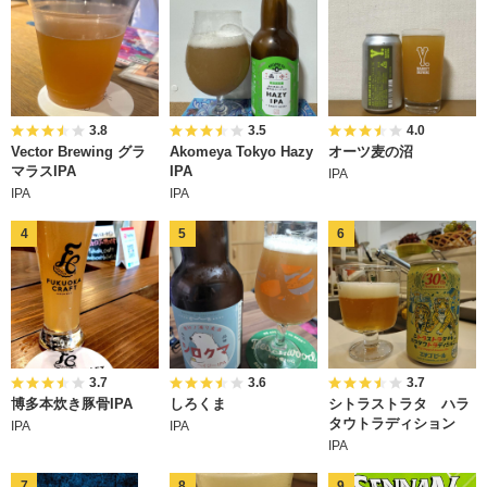
3.8
3.5
4.0
Vector Brewing グラ
Akomeya Tokyo Hazy
オーツ麦の沼
マラスIPA
IPA
IPA
IPA
IPA
3.7
3.6
3.7
博多本炊き豚骨IPA
しろくま
シトラストラタ ハラ
タウトラディション
IPA
IPA
IPA