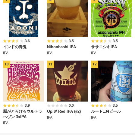
3.6
3.5
3.5
インドの青鬼
Nihonbashi IPA
ササニシキIPA
IPA
IPA
IPA
3.9
0.0
3.5
脳がとろけるウルトラ
Op.8/ Red IPA (#2)
ルート134ビール
ヘヴン 3xIPA
IPA
IPA
IPA