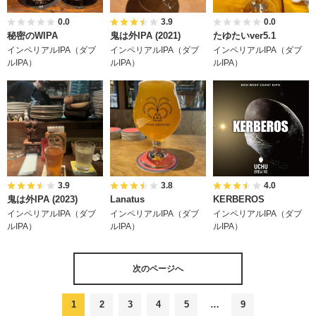
0.0
3.9
0.0
秘密のWIPA
鬼は外IPA (2021)
たゆたいver5.1
インペリアルIPA（ダブ
インペリアルIPA（ダブ
インペリアルIPA（ダブ
ルIPA）
ルIPA）
ルIPA）
3.9
3.8
4.0
鬼は外IPA (2023)
Lanatus
KERBEROS
インペリアルIPA（ダブ
インペリアルIPA（ダブ
インペリアルIPA（ダブ
ルIPA）
ルIPA）
ルIPA）
次のページへ
1
2
3
4
5
…
9