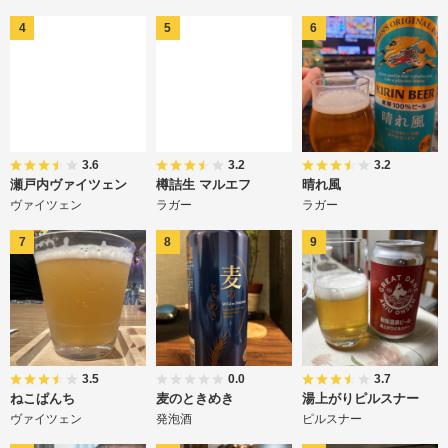
3.6
3.2
3.2
瀬戸内ヴァイツェン
樽詰生 マルエフ
晴れ風
ヴァイツェン
ラガー
ラガー
3.5
0.0
3.7
ねこぱんち
麦のときめき
湯上がりピルスナー
ヴァイツェン
発泡酒
ピルスナー