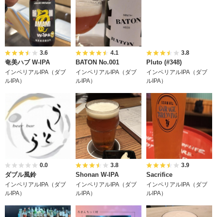
3.6
4.1
3.8
奄美ハブ W-IPA
BATON No.001
Pluto (#348)
インペリアルIPA（ダブ
インペリアルIPA（ダブ
インペリアルIPA（ダブ
ルIPA）
ルIPA）
ルIPA）
0.0
3.8
3.9
ダブル風鈴
Shonan W-IPA
Sacrifice
インペリアルIPA（ダブ
インペリアルIPA（ダブ
インペリアルIPA（ダブ
ルIPA）
ルIPA）
ルIPA）