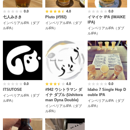
0.0
4.0
0.0
七人みさき
Pluto (#592)
イマイケ IPA (IMAIKE
IPA)
インペリアルIPA（ダブ
インペリアルIPA（ダブ
ルIPA）
ルIPA）
インペリアルIPA（ダブ
ルIPA）
0.0
4.0
0.0
ITSUTOSE
#942 ウシトラマン ダ
Idaho 7 Single Hop D
イナ ダブル (Ushitora
ouble IPA
インペリアルIPA（ダブ
man Dyna Double)
ルIPA）
インペリアルIPA（ダブ
インペリアルIPA（ダブ
ルIPA）
ルIPA）