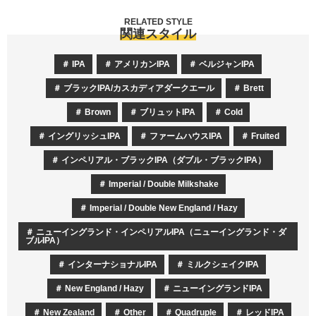
RELATED STYLE
関連スタイル
IPA
アメリカンIPA
ベルジャンIPA
ブラックIPA/カスカディアダークエール
Brett
Brown
ブリュットIPA
Cold
イングリッシュIPA
ファームハウスIPA
Fruited
インペリアル・ブラックIPA（ダブル・ブラックIPA）
Imperial / Double Milkshake
Imperial / Double New England / Hazy
ニューイングランド・インペリアルIPA（ニューイングランド・ダ
ブルIPA）
インターナショナルIPA
ミルクシェイクIPA
New England / Hazy
ニューイングランドIPA
New Zealand
Other
Quadruple
レッドIPA