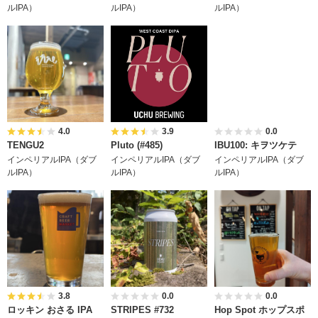
ルIPA）
ルIPA）
ルIPA）
4.0
3.9
0.0
TENGU2
Pluto (#485)
IBU100: キヲツケテ
インペリアルIPA（ダブ
インペリアルIPA（ダブ
インペリアルIPA（ダブ
ルIPA）
ルIPA）
ルIPA）
3.8
0.0
0.0
ロッキン おさる IPA
STRIPES #732
Hop Spot ホップスポ