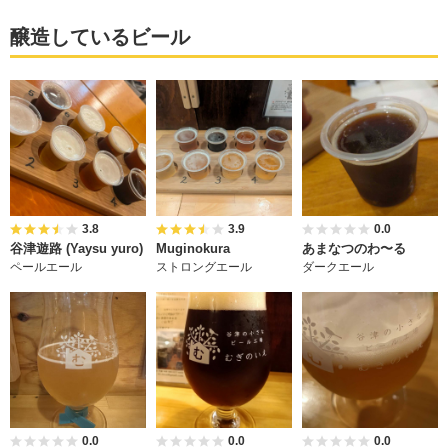
醸造しているビール
3.8
3.9
0.0
谷津遊路 (Yaysu yuro)
Muginokura
あまなつのわ〜る
ペールエール
ストロングエール
ダークエール
0.0
0.0
0.0