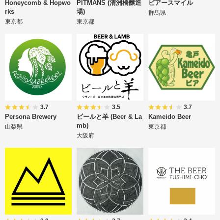
Honeycomb & Hopwo
PITMANS (清洲橋醸造
ビアースマイル
rks
場)
群馬県
東京都
東京都
3.7
3.5
3.7
Persona Brewery
ビールと羊 (Beer & La
Kameido Beer
mb)
山梨県
東京都
大阪府