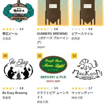
3.4
3.8
0.0
帯広ビール
GUNNERS BREWING
ビアースマイル
（ガナーズ ブルーイン
北海道
群馬県
グ）
Japan
3.8
3.5
3.7
Be Easy Brewing
クラフトビア ムーンラ
マッケンディー
イト
青森県
神奈川県
神奈川県