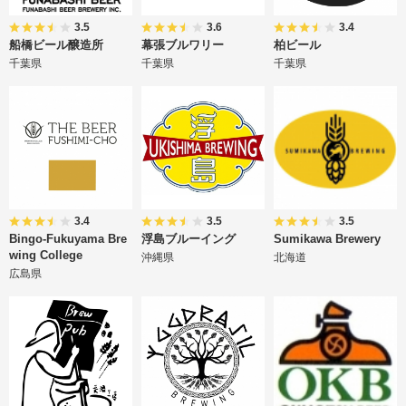
3.5
3.6
3.4
船橋ビール醸造所
幕張ブルワリー
柏ビール
千葉県
千葉県
千葉県
3.4
3.5
3.5
Bingo-Fukuyama Bre
浮島ブルーイング
Sumikawa Brewery
wing College
沖縄県
北海道
広島県