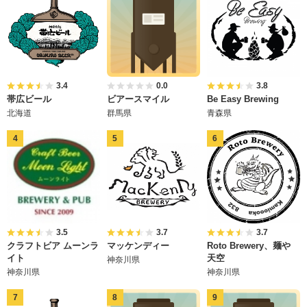
3.4
0.0
3.8
帯広ビール
ビアースマイル
Be Easy Brewing
北海道
群馬県
青森県
3.5
3.7
3.7
クラフトビア ムーンラ
マッケンディー
Roto Brewery、麺や
イト
天空
神奈川県
神奈川県
神奈川県