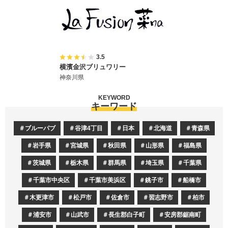
3.5
横濱金沢ブリュワリー
神奈川県
KEYWORD
キーワード
ブルーパブ
谷津4丁目
日本
北海道
青森県
岩手県
宮城県
秋田県
山形県
福島県
茨城県
栃木県
群馬県
埼玉県
千葉県
千葉市中央区
千葉市美浜区
銚子市
船橋市
木更津市
松戸市
佐倉市
習志野市
柏市
浦安市
山武市
長生郡白子町
安房郡鋸南町