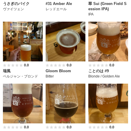
うさぎのバイク
#31 Amber Ale
翠 Sui (Green Field S
ession IPA)
ヴァイツェン
レッドエール
IPA
0.0
0.0
0.0
瑞風
Gloom Bloom
ことのは #9
ベルジャン・ブロンド
Bitter
Blonde / Golden Ale
0.0
0.0
0.0