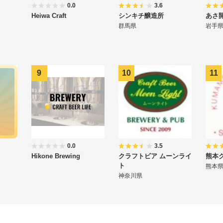
0.0
3.6
Heiwa Craft
シンキチ醸造所
あさ
群馬県
岩手
0.0
3.5
Hikone Brewing
クラフトビア ムーンライ
熊本
ト
熊本
神奈川県