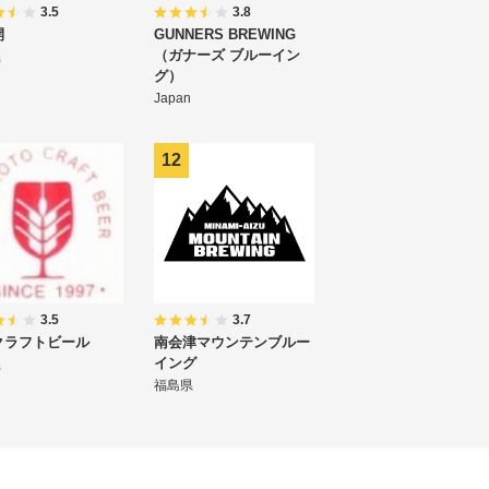
3.5
3.8
開
GUNNERS BREWING
（ガナーズ ブルーイン
県
グ）
Japan
3.5
3.7
クラフトビール
南会津マウンテンブルー
イング
県
福島県