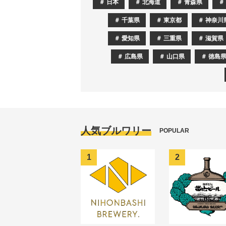
日本
北海道
青森県
千葉県
東京都
神奈川
愛知県
三重県
滋賀県
広島県
山口県
徳島
人気ブルワリー
POPULAR