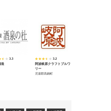
3.3
3.2
酒造
阿波岐原クラフトブルワ
リー
市
児湯郡高鍋町