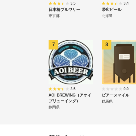
3.5
3.4
日本橋ブルワリー
帯広ビール
東京都
北海道
3.5
0.0
AOI BREWING（アオイ
ビアースマイル
ブリューイング）
群馬県
静岡県