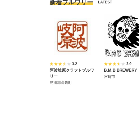
新着ブルワリー
LATEST
3.2
3.9
阿波岐原クラフトブルワ
B.M.B BREWERY
リー
宮崎市
児湯郡高鍋町