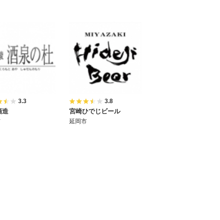
3.3
3.8
酒造
宮崎ひでじビール
市
延岡市