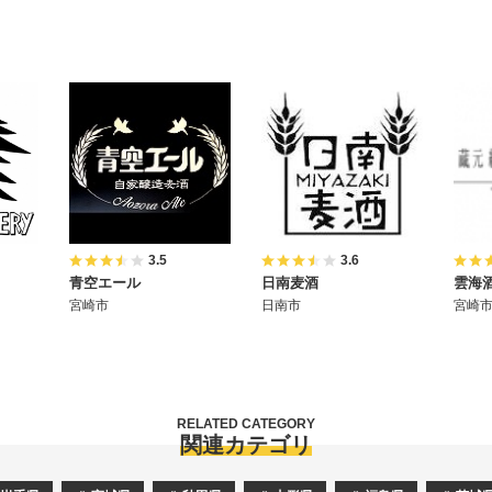
3.5
3.6
青空エール
日南麦酒
雲海
宮崎市
日南市
宮崎
RELATED CATEGORY
関連カテゴリ