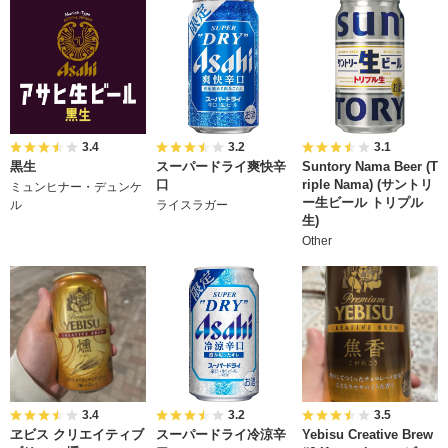
3.4
3.2
3.1
黒生
スーパードライ爽快辛
Suntory Nama Beer (T
口
riple Nama) (サントリ
ミュンヒナー・デュンケ
ー生ビール トリプル
ル
ライスラガー
生)
Other
3.4
3.2
3.5
ヱビス クリエイティブ
スーパードライ冷涼辛
Yebisu Creative Brew