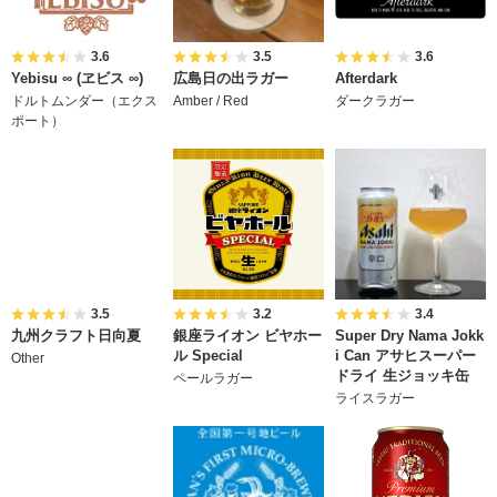
3.6
3.5
3.6
Yebisu ∞ (ヱビス ∞)
広島日の出ラガー
Afterdark
ドルトムンダー（エクス
Amber / Red
ダークラガー
ポート）
3.5
3.2
3.4
九州クラフト日向夏
銀座ライオン ビヤホー
Super Dry Nama Jokk
ル Special
i Can アサヒスーパー
Other
ドライ 生ジョッキ缶
ペールラガー
ライスラガー