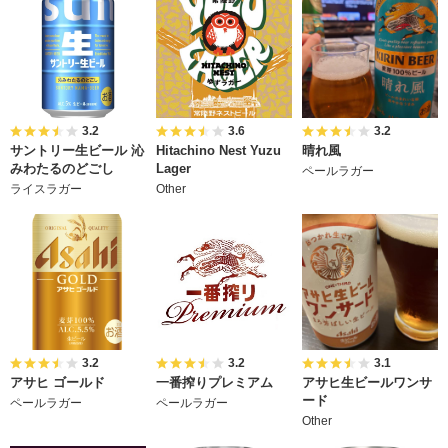
3.2
3.6
3.2
サントリー生ビール 沁
Hitachino Nest Yuzu
晴れ風
みわたるのどごし
Lager
ペールラガー
ライスラガー
Other
3.2
3.2
3.1
アサヒ ゴールド
一番搾りプレミアム
アサヒ生ビールワンサ
ード
ペールラガー
ペールラガー
Other