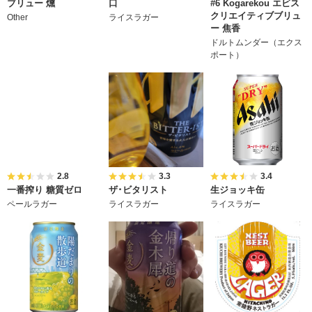
ブリュー 燻
口
#6 Kogarekou エビス
クリエイティブブリュ
Other
ライスラガー
ー 焦香
ドルトムンダー（エクス
ポート）
2.8
3.3
3.4
一番搾り 糖質ゼロ
ザ･ビタリスト
生ジョッキ缶
ペールラガー
ライスラガー
ライスラガー