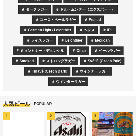
ダークラガー
ドルトムンダー（エクスポート）
ユーロ・ペールラガー
Fruited
German Light / Leichtbier
ヘレス
IPL
ライスラガー
Leichtbier
Mexican
ミュンヒナー・デュンケル
Other
ペールラガー
Smoked
ストロングラガー
Světlé (Czech Pale)
Tmavé (Czech Dark)
ウインナーラガー
ウィンターラガー
人気ビール
POPULAR