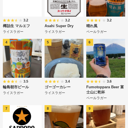
3.2
3.2
3.2
樽詰生 マルエフ
Asahi Super Dry
晴れ風
ライスラガー
ライスラガー
ペールラガー
3.5
3.4
3.6
輪島朝市ビール
ゴーゴーカレー
Fumotoppara Beer 富
士山に乾杯
ライスラガー
ライスラガー
ペールラガー