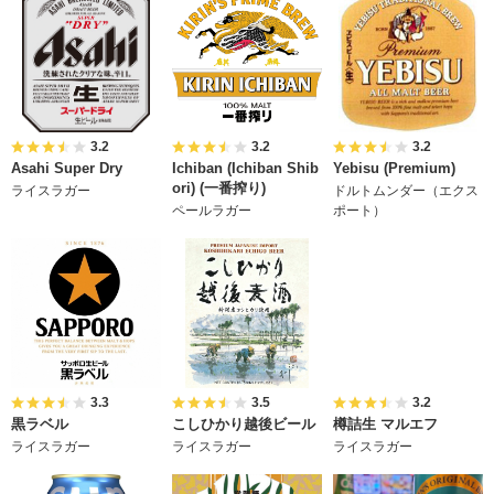
3.2
3.2
3.2
Asahi Super Dry
Ichiban (Ichiban Shib
Yebisu (Premium)
ori) (一番搾り)
ライスラガー
ドルトムンダー（エクス
ペールラガー
ポート）
3.3
3.5
3.2
黒ラベル
こしひかり越後ビール
樽詰生 マルエフ
ライスラガー
ライスラガー
ライスラガー