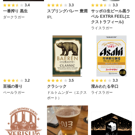
3.4
3.3
3.3
一番搾り 黒生
スプリングバレー 豊潤
サッポロ生ビール黒ラ
ベル EXTRA FEEL(エ
ダークラガー
IPL
クストラフィール)
ライスラガー
3.2
3.5
3.3
至福の香り
クラシック
澄みわたる辛口
ペールラガー
ドルトムンダー（エクス
ライスラガー
ポート）