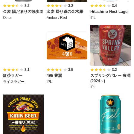
3.2
3.2
3.4
金麦 陽だまりの散歩道
金麦 帰り道の金木犀
Hitachino Nest Lager
Other
Amber / Red
IPL
3.1
3.5
3.2
紅茶ラガー
496 豊潤
スプリングバレー 豊潤
(2024～)
ライスラガー
IPL
IPL