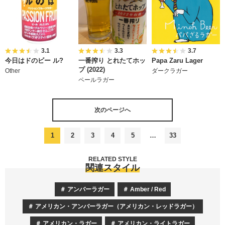
3.1
3.3
3.7
今日はドのビー ル?
一番搾り とれたてホッ
Papa Zaru Lager
プ (2022)
Other
ダークラガー
ペールラガー
次のページへ
1
2
3
4
5
…
33
RELATED STYLE
関連スタイル
アンバーラガー
Amber / Red
アメリカン・アンバーラガー（アメリカン・レッドラガー）
アメリカン・ラガー
アメリカン・ライトラガー