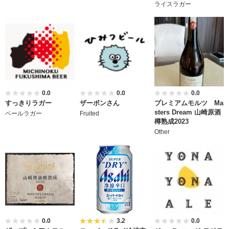
ライスラガー
0.0
0.0
0.0
すっきりラガー
ザーボンさん
プレミアムモルツ Ma
sters Dream 山崎原酒
ペールラガー
Fruited
樽熟成2023
Other
0.0
3.2
0.0