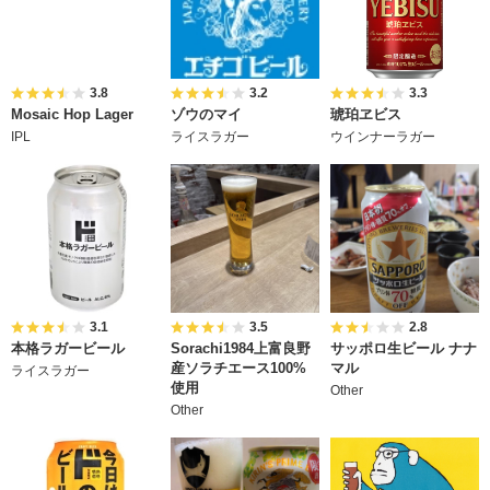
3.8
3.2
3.3
Mosaic Hop Lager
ゾウのマイ
琥珀ヱビス
IPL
ライスラガー
ウインナーラガー
3.1
3.5
2.8
本格ラガービール
Sorachi1984上富良野
サッポロ生ビール ナナ
産ソラチエース100%
マル
ライスラガー
使用
Other
Other