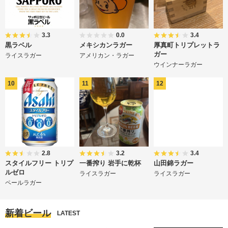
3.3
0.0
3.4
黒ラベル
メキシカンラガー
厚真町トリプレットラ
ガー
ライスラガー
アメリカン・ラガー
ウインナーラガー
2.8
3.2
3.4
スタイルフリー トリプ
一番搾り 岩手に乾杯
山田錦ラガー
ルゼロ
ライスラガー
ライスラガー
ペールラガー
新着ビール
LATEST