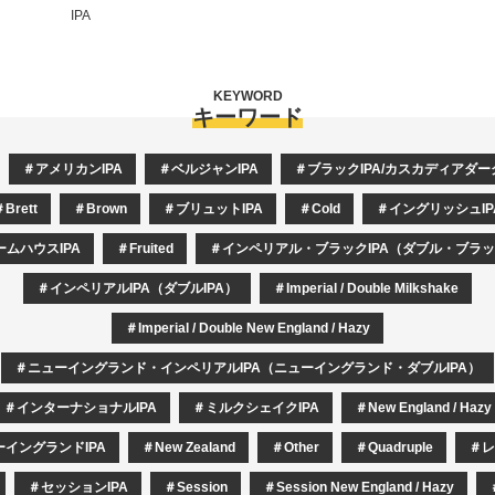
IPA
KEYWORD
キーワード
アメリカンIPA
ベルジャンIPA
ブラックIPA/カスカディアダ
Brett
Brown
ブリュットIPA
Cold
イングリッシュIP
ームハウスIPA
Fruited
インペリアル・ブラックIPA（ダブル・ブラック
インペリアルIPA（ダブルIPA）
Imperial / Double Milkshake
Imperial / Double New England / Hazy
ニューイングランド・インペリアルIPA（ニューイングランド・ダブルIPA）
インターナショナルIPA
ミルクシェイクIPA
New England / Hazy
ーイングランドIPA
New Zealand
Other
Quadruple
レ
セッションIPA
Session
Session New England / Hazy