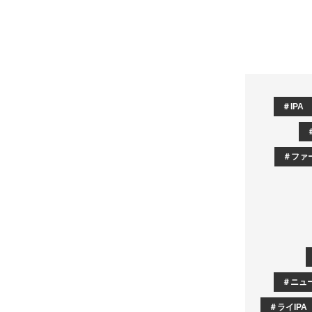
IPA
ファ
ニュ
ライIPA