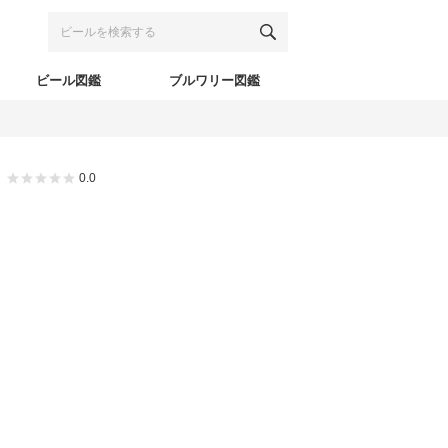
ビール図鑑
ブルワリー図鑑
0.0