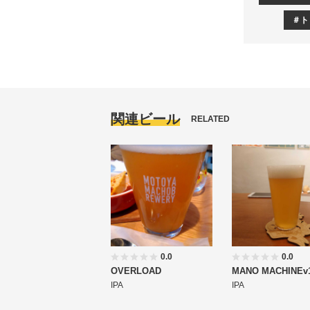
ト
関連ビール
RELATED
0.0
0.0
OVERLOAD
MANO MACHINEv1
IPA
IPA