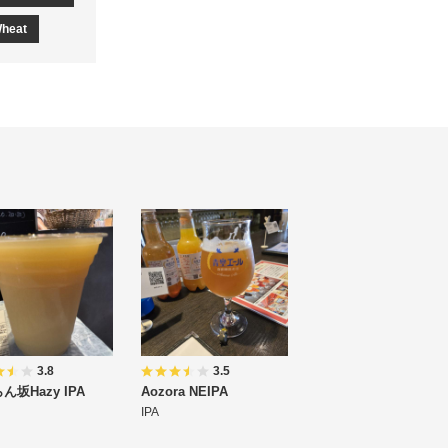
Wheat
3.8
3.5
ん坂Hazy IPA
Aozora NEIPA
IPA