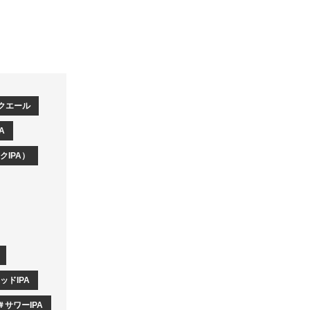
ークエール
A
IPA）
ッドIPA
サワーIPA