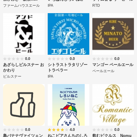
ファームハウスエール
IPA
RTD
0.0
0.0
0.0
あざらしピルスナー お
シトラストラタリゾー
マンゴー ペールエール
かわり
トラベラー
ペールエール
ピルスナー
IPA
0.0
4.0
0.0
島バナナヴァイツェン
ねこビアさんちのしろ
飲むピクルス Nomu