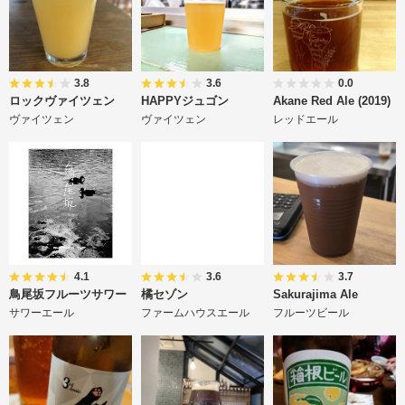
3.8
3.6
0.0
ロックヴァイツェン
HAPPYジュゴン
Akane Red Ale (2019)
ヴァイツェン
ヴァイツェン
レッドエール
4.1
3.6
3.7
鳥尾坂フルーツサワー
橘セゾン
Sakurajima Ale
サワーエール
ファームハウスエール
フルーツビール