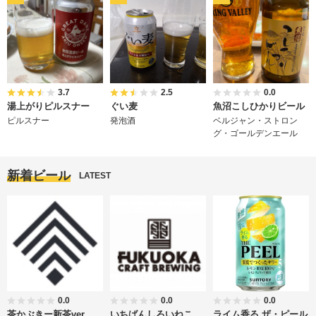
3.7
2.5
0.0
湯上がりピルスナー
ぐい麦
魚沼こしひかりビール
ピルスナー
発泡酒
ベルジャン・ストロン
グ・ゴールデンエール
新着ビール
LATEST
0.0
0.0
0.0
茶かぶきー新茶ver.
いちばんしろいねこ
ライム香る ザ・ピール