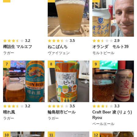
3.2
3.5
2.9
樽詰生 マルエフ
ねこぱんち
オランダ モルト39
ラガー
ヴァイツェン
モルトビール
3.2
3.5
3.3
晴れ風
輪島朝市ビール
Craft Beer 凌 (りょう)
Ryou
ラガー
ラガー
ペールエール