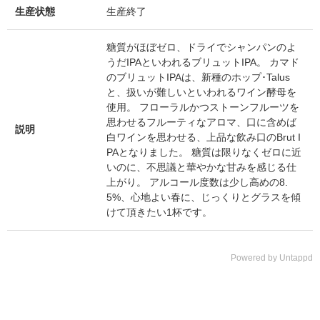
生産状態
生産終了
糖質がほぼゼロ、ドライでシャンパンのよ
うだIPAといわれるブリュットIPA。 カマド
のブリュットIPAは、新種のホップ･Talus
と、扱いが難しいといわれるワイン酵母を
使用。 フローラルかつストーンフルーツを
思わせるフルーティなアロマ、口に含めば
説明
白ワインを思わせる、上品な飲み口のBrut I
PAとなりました。 糖質は限りなくゼロに近
いのに、不思議と華やかな甘みを感じる仕
上がり。 アルコール度数は少し高めの8.
5%、心地よい春に、じっくりとグラスを傾
けて頂きたい1杯です。
Powered by Untappd