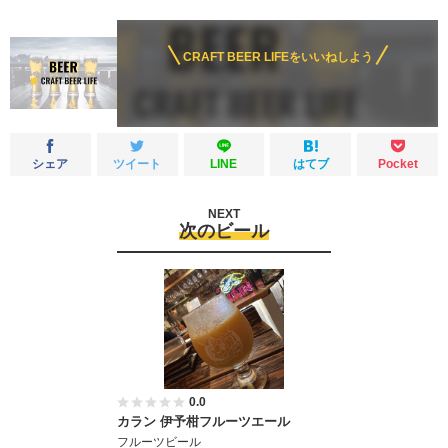
CRAFT BEER LIFEをいいねしよう
シェア
ツイート
LINE
はてブ
Pocket
NEXT
次のビール
0.0
カラン 伊予柑フルーツエール
フルーツビール