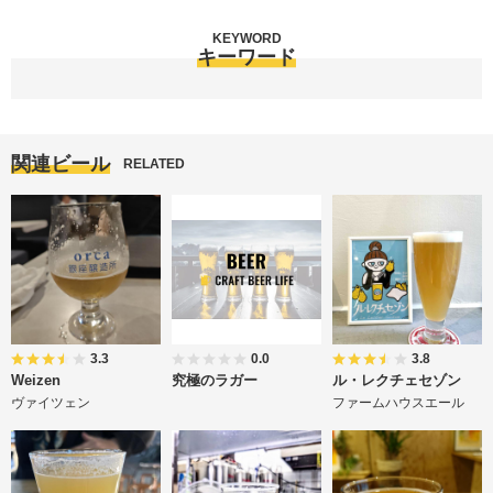
KEYWORD
キーワード
関連ビール
RELATED
3.3
0.0
3.8
Weizen
究極のラガー
ル・レクチェセゾン
ヴァイツェン
ファームハウスエール