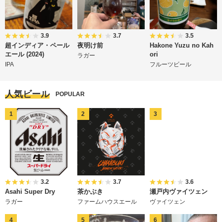
3.9
3.7
3.5
超インディア・ペール
夜明け前
Hakone Yuzu no Kah
エール (2024)
ori
ラガー
IPA
フルーツビール
人気ビール
POPULAR
3.2
3.7
3.6
Asahi Super Dry
茶かぶき
瀬戸内ヴァイツェン
ラガー
ファームハウスエール
ヴァイツェン