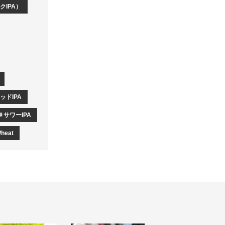
IPA）
ッドIPA
サワーIPA
Wheat