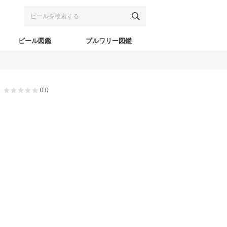
ビール図鑑
ブルワリー図鑑
0.0