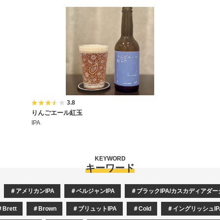
3.8
りんごエール紅玉
IPA
KEYWORD
キーワード
アメリカンIPA
ベルジャンIPA
ブラックIPA/カスカディアダ
Brett
Brown
ブリュットIPA
Cold
イングリッシュIP