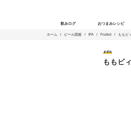
飲みログ
おつまみレシピ
ホーム
ビール図鑑
IPA
Fruited
ももビィ 
IPA
ももビィ 