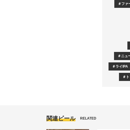
ファ
ニュ
ライIPA
ト
関連ビール
RELATED