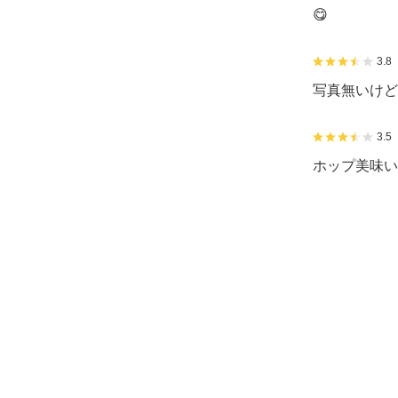
😋
3.8
写真無いけど
3.5
ホップ美味い