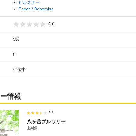
ピルスナー
Czech / Bohemian
0.0
5%
0
生産中
ー情報
3.6
八ヶ岳ブルワリー
山梨県