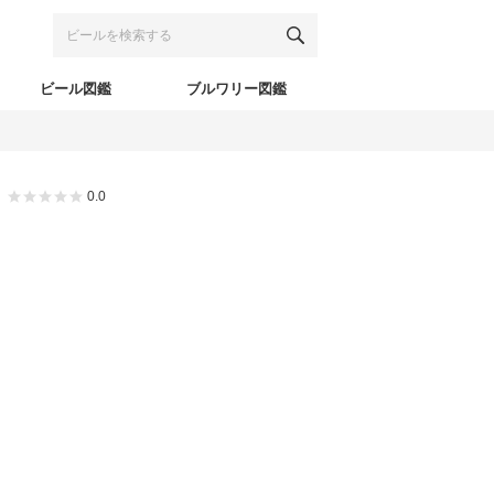
ビール図鑑
ブルワリー図鑑
0.0