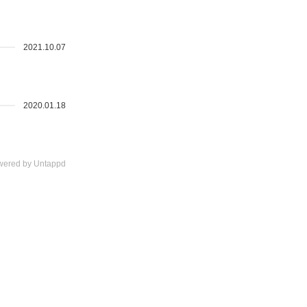
2021.10.07
2020.01.18
wered by Untappd