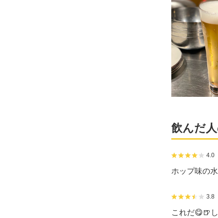
飲んだ人
4.0
ホップ味の水
3.8
これだ😋