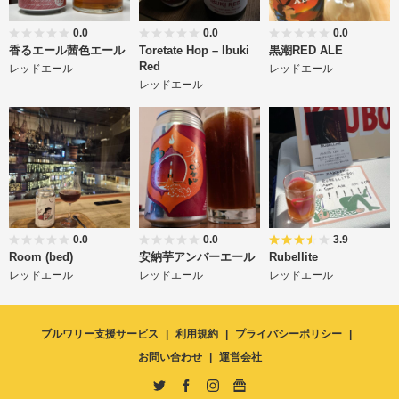
0.0
0.0
0.0
香るエール茜色エール
Toretate Hop – Ibuki
黒潮RED ALE
Red
レッドエール
レッドエール
レッドエール
0.0
0.0
3.9
Room (bed)
安納芋アンバーエール
Rubellite
レッドエール
レッドエール
レッドエール
ブルワリー支援サービス
利用規約
プライバシーポリシー
お問い合わせ
運営会社