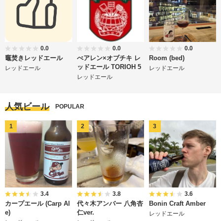
0.0
0.0
0.0
竈焚きレッドエール
べアレン×オブチキ レ
Room (bed)
ッドエール TORIOH 5
レッドエール
レッドエール
レッドエール
人気ビール
POPULAR
3.4
3.8
3.6
カープエール (Carp Al
代々木アンバー 八角杏
Bonin Craft Amber
e)
仁ver.
レッドエール