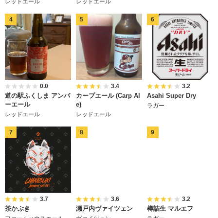
レッドエール
レッドエール
0.0
3.4
3.2
道の駅ふくしま アンバ
カープエール (Carp Al
Asahi Super Dry
ーエール
e)
ラガー
レッドエール
レッドエール
3.7
3.6
3.2
茶かぶき
瀬戸内ヴァイツェン
樽詰生 マルエフ