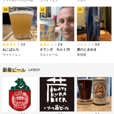
ファームハウスエール
ヴァイツェン
ラガー
3.5
2.9
0.0
ねこぱんち
オランダ モルト39
麦のときめき
ヴァイツェン
モルトビール
発泡酒
新着ビール
LATEST