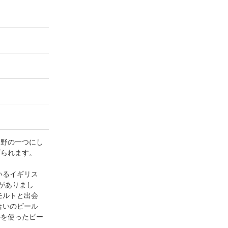
分野の一つにし
げられます。
いるイギリス
会がありまし
モルトと出会
合いのビール
料を使ったビー
。