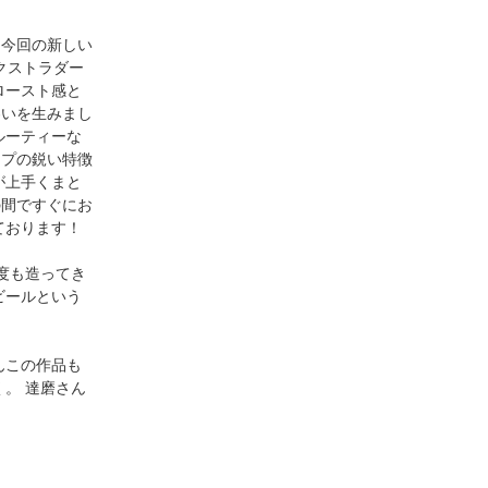
る今回の新しい
エクストラダー
ロースト感と
わいを生みまし
ルーティーな
ホップの鋭い特徴
が上手くまと
の間ですぐにお
ております！
度も造ってき
ビールという
んこの作品も
。 達磨さん