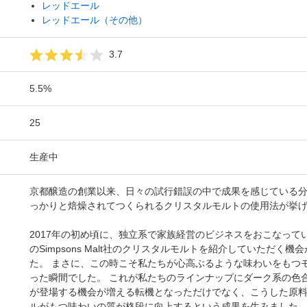
レッドエール
レッドエール（その他）
3.7
5.5%
25
生産中
京都醸造の創業以来、日々の試行錯誤の中で成果を感じている
っかりと焙燥されてつくられるクリスタルモルトの使用法が挙
2017年の初め頃に、独立系で家族経営のビジネスをおこなって
のSimpsons Malt社のクリスタルモルトを紹介していただく機
た。 まさに、この時こそ私たちが心高ぶるような味わいをもつ
った瞬間でした。 これが私たちのラインナップにダーク系の色
が登場する機会が増える転機となっただけでなく、こうした原
ルがもつ味わいの質が格段に向上するという成果を生みました