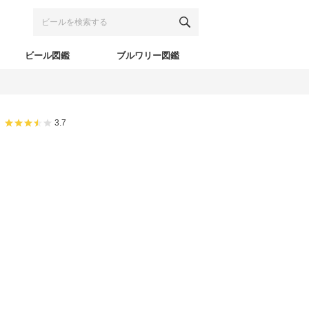
ビール図鑑
ブルワリー図鑑
3.7