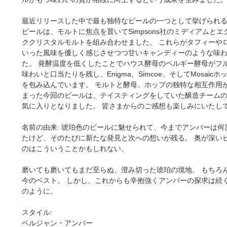
最近リリースした中で最も独特なビールの一つとして挙げられ
ビールは、モルトに焦点を置いてSimpsons社のミディアムと
ククリスタルモルトを組み合わせました。 これらがタフィーや
いった風味を優しく感じさせつつ甘いキャンディーのような味
た。 発酵温度を低くしたことでハウス酵母のベルギー酵母がフ
味わいと口当たりを残し、Enigma、Simcoe、そしてMosaic
を包み込んでいます。 モルトと酵母、ホップの独特な相互作用
まった今回のビールは、テイスティングをしていた醸造チーム
気に入りとなりました。 皆さまからのご感想も楽しみにいたし
名前の由来: 琥珀色のビールに魅せられて、今までアンバーは何
たけど、そのたびに新たな発見と次への想いが残る。 奥が深い
のはこういうことかもしれない。
磨いても磨いてもまだ至らぬ、澄み切った琥珀の境地。 もちろ
今のベスト。 しかし、これからも辛抱強くアンバーの探求は続く
のように。
スタイル:
ベルジャン・アンバー