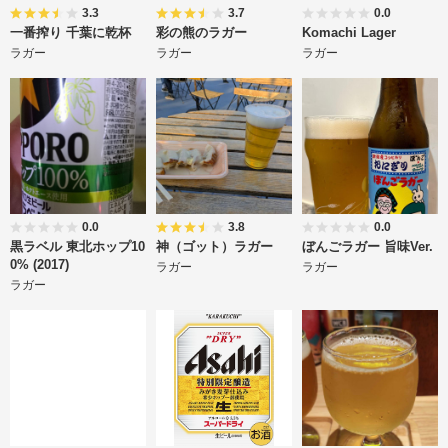
3.3
3.7
0.0
一番搾り 千葉に乾杯
彩の熊のラガー
Komachi Lager
ラガー
ラガー
ラガー
0.0
3.8
0.0
黒ラベル 東北ホップ10
神（ゴット）ラガー
ぼんごラガー 旨味Ver.
0% (2017)
ラガー
ラガー
ラガー