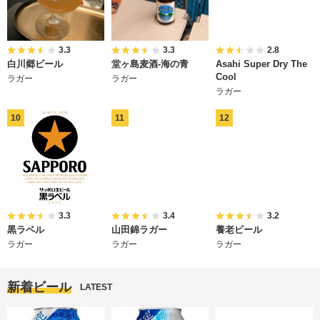
3.3
3.3
2.8
白川郷ビール
堂ヶ島麦酒-海の青
Asahi Super Dry The
Cool
ラガー
ラガー
ラガー
3.3
3.4
3.2
黒ラベル
山田錦ラガー
養老ビール
ラガー
ラガー
ラガー
新着ビール
LATEST