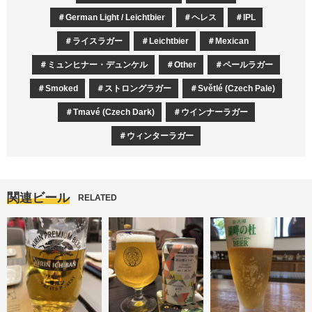
German Light / Leichtbier
ヘレス
IPL
ライスラガー
Leichtbier
Mexican
ミュンヒナー・デュンケル
Other
ペールラガー
Smoked
ストロングラガー
Světlé (Czech Pale)
Tmavé (Czech Dark)
ウインナーラガー
ウィンターラガー
関連ビール
RELATED