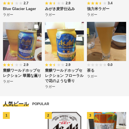
2.7
2.9
3.4
Blue Glacier Lager
みがき麦芽仕込み
強力米ラガー
ラガー
ラガー
ラガー
2.9
2.9
0.0
豊醸ワールドホップセ
豊醸ワールドホップセ
茶る
レクション 華麗な薫り
レクション フローラル
ラガー
で花のような香り
ラガー
ラガー
人気ビール
POPULAR