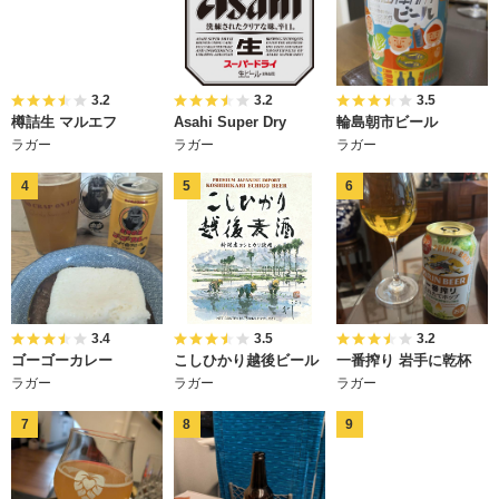
3.2
3.2
3.5
樽詰生 マルエフ
Asahi Super Dry
輪島朝市ビール
ラガー
ラガー
ラガー
3.4
3.5
3.2
ゴーゴーカレー
こしひかり越後ビール
一番搾り 岩手に乾杯
ラガー
ラガー
ラガー