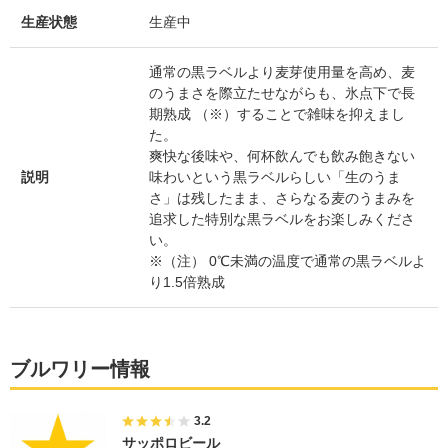
生産状態
生産中
通常の黒ラベルより麦芽使用量を高め、麦
のうまさを際立たせながらも、氷点下で長
期熟成 （※）することで雑味を抑えまし
た。
爽快な後味や、何杯飲んでも飲み飽きない
説明
味わいという黒ラベルらしい「生のうま
さ」は残したまま、さらなる麦のうまみを
追求した特別な黒ラベルをお楽しみくださ
い。
※（注） 0℃未満の温度で通常の黒ラベルよ
り1.5倍熟成
ブルワリー情報
3.2
サッポロビール