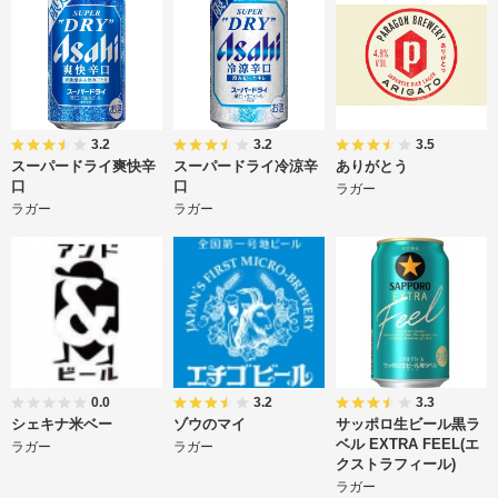
3.2
3.2
3.5
スーパードライ爽快辛
スーパードライ冷涼辛
ありがとう
口
口
ラガー
ラガー
ラガー
0.0
3.2
3.3
シェキナ米ベー
ゾウのマイ
サッポロ生ビール黒ラ
ベル EXTRA FEEL(エ
ラガー
ラガー
クストラフィール)
ラガー