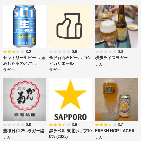
3.2
0.0
0.0
サントリー生ビール 沁
金沢百万石ビール コシ
横濱ライスラガー
みわたるのどごし
ヒカリエール
ラガー
ラガー
ラガー
0.0
3.6
3.7
豊穣日和’25 -ラガー編
黒ラベル 東北ホップ10
FRESH HOP LAGER
0% (2025)
ラガー
ラガー