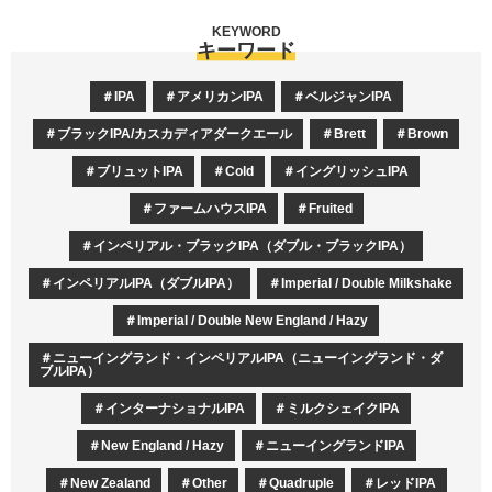
KEYWORD
キーワード
IPA
アメリカンIPA
ベルジャンIPA
ブラックIPA/カスカディアダークエール
Brett
Brown
ブリュットIPA
Cold
イングリッシュIPA
ファームハウスIPA
Fruited
インペリアル・ブラックIPA（ダブル・ブラックIPA）
インペリアルIPA（ダブルIPA）
Imperial / Double Milkshake
Imperial / Double New England / Hazy
ニューイングランド・インペリアルIPA（ニューイングランド・ダ
ブルIPA）
インターナショナルIPA
ミルクシェイクIPA
New England / Hazy
ニューイングランドIPA
New Zealand
Other
Quadruple
レッドIPA