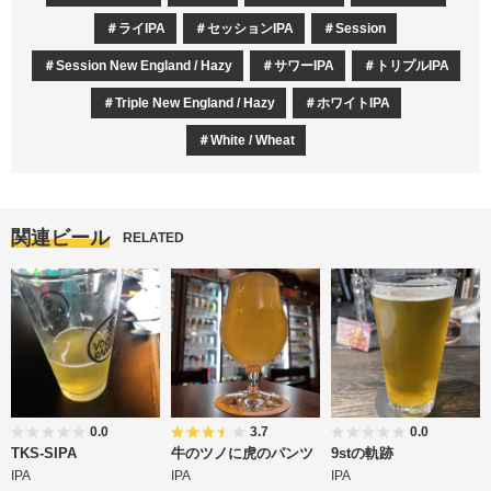
ライIPA
セッションIPA
Session
Session New England / Hazy
サワーIPA
トリプルIPA
Triple New England / Hazy
ホワイトIPA
White / Wheat
関連ビール
RELATED
0.0
3.7
0.0
TKS-SIPA
牛のツノに虎のパンツ
9stの軌跡
IPA
IPA
IPA