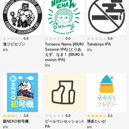
0.0
0.0
0.0
鬼リピセゾン
Toriaezu Nama (IBUKI
Tabakoya IPA
Session IPA) (とりあ
IPA
IPA
えず、なま！ (IBUKI S
ession IPA)
IPA
3.8
0.0
4.1
新NEKO初号機
ビールマンセッションI
博多たいが
PA
IPA
IPA