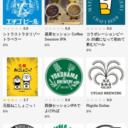
0.0
0.0
0.0
シトラストラタリゾー
昼席セッション Coffee
コラボレーションビー
トラベラー
Session IPA
ル 20歳になって初めて
飲むビール
IPA
IPA
IPA
3.7
0.0
0.0
元祖ねこしょごっ！
西側セッションIPAで
Rigida Golau
よければ
IPA
IPA
IPA