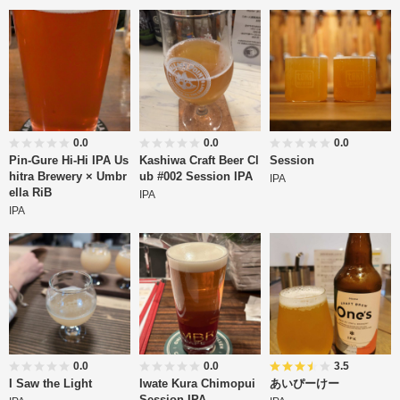
0.0
0.0
0.0
Pin-Gure Hi-Hi IPA Us
Kashiwa Craft Beer Cl
Session
hitra Brewery × Umbr
ub #002 Session IPA
IPA
ella RiB
IPA
IPA
0.0
0.0
3.5
I Saw the Light
Iwate Kura Chimopui
あいぴーけー
Session IPA