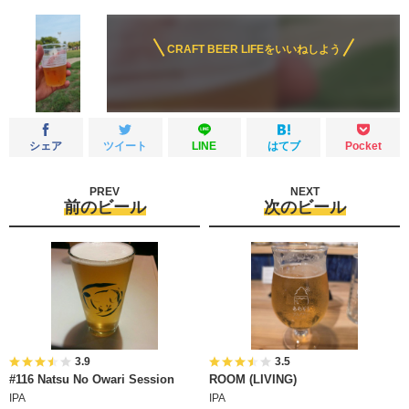
CRAFT BEER LIFEをいいねしよう
シェア
ツイート
LINE
はてブ
Pocket
PREV
NEXT
前のビール
次のビール
3.9
3.5
#116 Natsu No Owari Session
ROOM (LIVING)
IPA
IPA