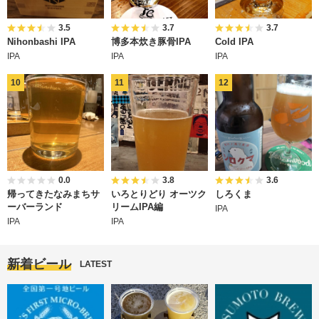
3.5
3.7
3.7
Nihonbashi IPA
博多本炊き豚骨IPA
Cold IPA
IPA
IPA
IPA
0.0
3.8
3.6
帰ってきたなみまちサ
いろとりどり オーツク
しろくま
ーバーランド
リームIPA編
IPA
IPA
IPA
新着ビール
LATEST