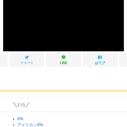
ツイート
LINE
はてブ
¯\_(ツ)_/¯
IPA
アメリカンIPA