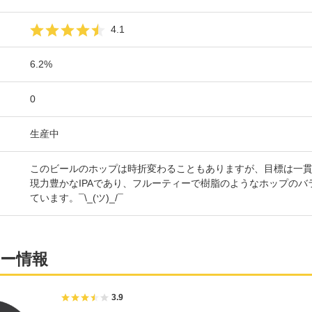
4.1
6.2%
0
生産中
このビールのホップは時折変わることもありますが、目標は一
現力豊かなIPAであり、フルーティーで樹脂のようなホップのバ
ています。¯\_(ツ)_/¯
ー情報
3.9