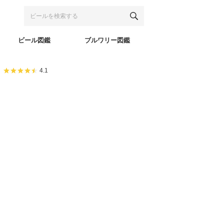
ビール図鑑
ブルワリー図鑑
4.1