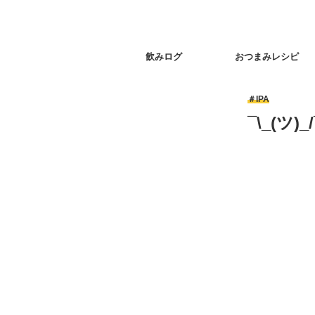
飲みログ
おつまみレシピ
IPA
¯\_(ツ)_/