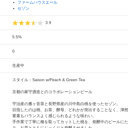
ファームハウスエール
セゾン
3.9
5.5%
0
生産中
スタイル：Saison w/Peach & Green Tea
京都の家守酒造とのコラボレーションビール
宇治産の雁ヶ音茶と長野県産の川中島白桃を使ったセゾン。
目指したのは桃、お茶、酵母、どれかが突出することなく、渾
要素もバランスよく感じられるような味わい。
手作業で丁寧に種を取ってカットした桃を、発酵中のビールに
み、お茶とともにじっくりと発酵させました。