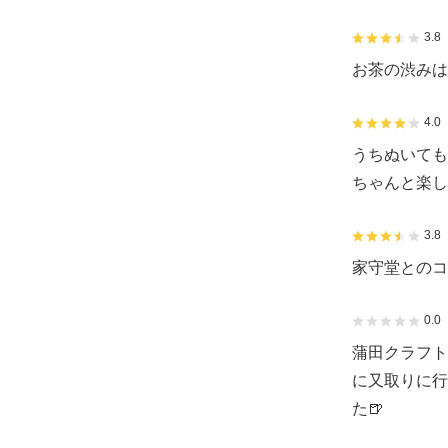
3.8
お茶の渋みは
4.0
うちぬいても
ちゃんと楽し
3.8
家守堂とのコ
0.0
蒲田クラフト
に又取りに行
た🍺