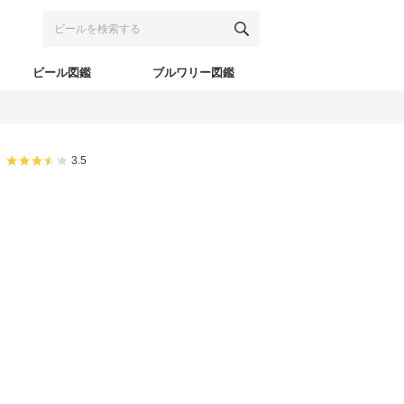
ビール図鑑
ブルワリー図鑑
3.5