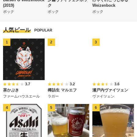
(2019)
ク
Weizenbock
ボック
ボック
ボック
人気ビール
POPULAR
3.7
3.2
3.6
茶かぶき
樽詰生 マルエフ
瀬戸内ヴァイツェン
ファームハウスエール
ラガー
ヴァイツェン