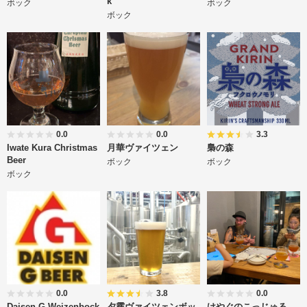
k
ボック
ボック
ボック
0.0
0.0
3.3
Iwate Kura Christmas
月華ヴァイツェン
梟の森
Beer
ボック
ボック
ボック
0.0
3.8
0.0
Daisen G Weizenbock
夕霧ヴァイツェンボッ
けやぐのこっじゅる