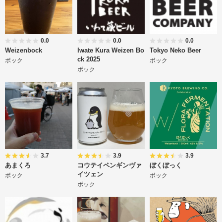
0.0
0.0
0.0
Weizenbock
Iwate Kura Weizen Bo
Tokyo Neko Beer
ck 2025
ボック
ボック
ボック
3.7
3.9
3.9
あまくろ
コウテイペンギンヴァ
ぼくぼっく
イツェン
ボック
ボック
ボック