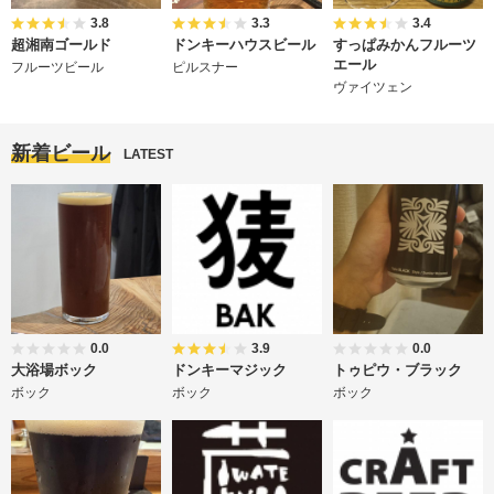
3.8
3.3
3.4
超湘南ゴールド
ドンキーハウスビール
すっぱみかんフルーツ
エール
フルーツビール
ピルスナー
ヴァイツェン
新着ビール
LATEST
0.0
3.9
0.0
大浴場ボック
ドンキーマジック
トゥピウ・ブラック
ボック
ボック
ボック