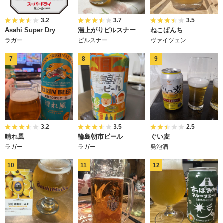
3.2
3.7
3.5
Asahi Super Dry
湯上がりピルスナー
ねこぱんち
ラガー
ピルスナー
ヴァイツェン
3.2
3.5
2.5
晴れ風
輪島朝市ビール
ぐい麦
ラガー
ラガー
発泡酒