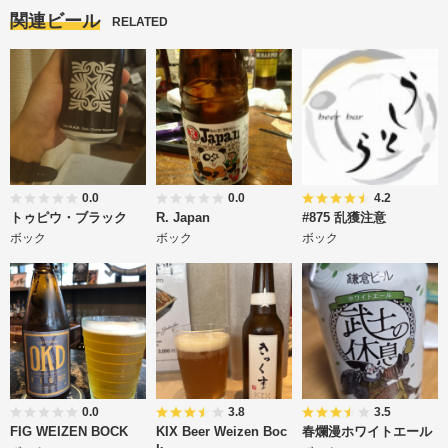
関連ビール
RELATED
0.0
0.0
4.2
トゥピウ・ブラック
R. Japan
#875 乱獲注意
ボック
ボック
ボック
0.0
3.8
3.5
FIG WEIZEN BOCK
KIX Beer Weizen Boc
春爛漫ホワイトエール