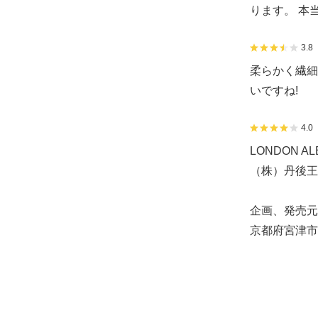
ります。 本
3.8
柔らかく繊細
いですね!
4.0
LONDON AL
（株）丹後王
企画、発売元
京都府宮津市