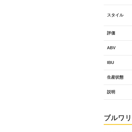
スタイル
評価
ABV
IBU
生産状態
説明
ブルワリ