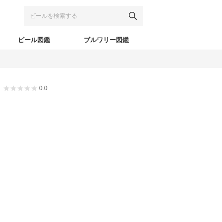
ビール図鑑
ブルワリー図鑑
0.0