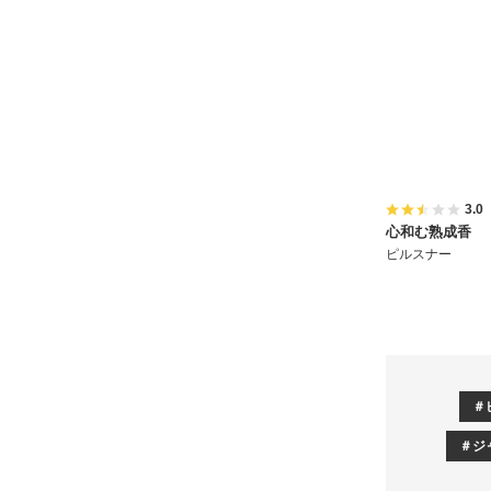
3.0
心和む熟成香
ピルスナー
ジ