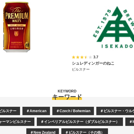
3.7
シュレディンガーのねこ
ピルスナー
KEYWORD
キーワード
ピルスナー
American
Czech / Bohemian
ピルスナー・ウル
ャーマンピルスナー
インペリアルピルスナー（ダブルピルスナー）
I
New Zealand
ピルスナー（その他）