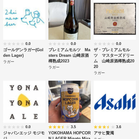
0.0
0.0
0.0
ゴールデンラガー(Gol
プレミアムモルツ Ma
ザ・プレミアムモル
den Lager)
sters Dream 山崎原酒
ツ マスターズドリー
樽熟成2023
ム 山崎原酒樽熟成20
ラガー
20
ラガー
ラガー
0.0
3.5
3.6
ジャパンエッジ モジモ
YOKOHAMA HOPCOR
アサヒ贅濁
ジ
N LAGER Minato Mira