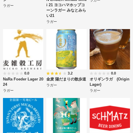
ラガー
i 21 ヨコハマホップコ
ラガー
ーンラガー みなとみら
い21
ラガー
0.0
3.2
0.0
NaRa Foeder Lager 20
金麦 陽だまりの散歩道
オリギンラガ (Origin
24
Lager)
ラガー
ラガー
ラガー