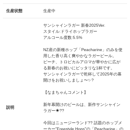
生産状態
生産中
サンシャインラガー 新春2025Ver.
スタイル:ドライホップラガー
アルコール度数:5.5%
NZ産の新種ホップ「Peacharine」のみを使
用した香り高く爽やかなラガービール。
ピーチ、トロピカルアロマが華やかに広が
る新春のお祝いにピッタリな1杯です。
サンシャインラガーで乾杯して2025年の幕
開けをお祝いしましょ〜✨?
【なまちゃんコメント】
新年幕開けのビールは、新作サンシャイン
説明
ラガー☀??
今回はニュージーランド?? 話題のホップメ
ーカー"Freestyle Hops"の「Peacharine」の