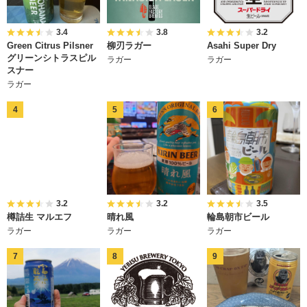
3.4
3.8
3.2
Green Citrus Pilsner
柳刃ラガー
Asahi Super Dry
グリーンシトラスピル
ラガー
ラガー
スナー
ラガー
3.2
3.2
3.5
樽詰生 マルエフ
晴れ風
輪島朝市ビール
ラガー
ラガー
ラガー