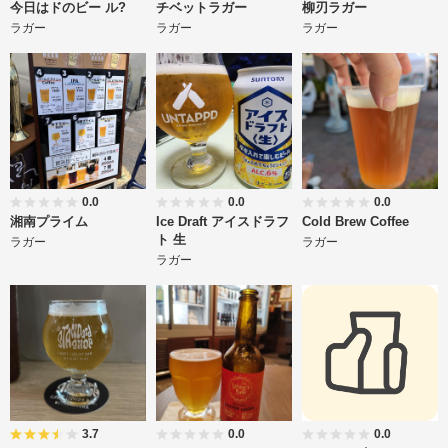
今日はドのビー ル?
チベットラガー
柳刃ラガー
ラガー
ラガー
ラガー
0.0
0.0
0.0
湘南プライム
Ice Draft アイスドラフ
Cold Brew Coffee
ト 生
ラガー
ラガー
ラガー
3.7
0.0
0.0