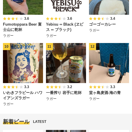
3.6
3.6
3.4
Fumotoppara Beer 富
Yebisu ∞ Black (ヱビ
ゴーゴーカレー
士山に乾杯
ス ∞ ブラック)
ラガー
ラガー
ラガー
3.3
3.2
3.3
いわきフラビール ハワ
一番搾り 岩手に乾杯
堂ヶ島麦酒-海の青
イアンズラガー
ラガー
ラガー
ラガー
新着ビール
LATEST