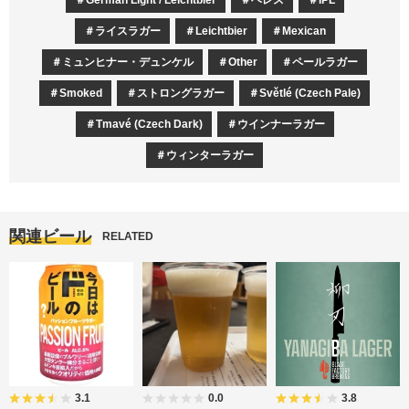
ライスラガー
Leichtbier
Mexican
ミュンヒナー・デュンケル
Other
ペールラガー
Smoked
ストロングラガー
Světlé (Czech Pale)
Tmavé (Czech Dark)
ウインナーラガー
ウィンターラガー
関連ビール
RELATED
3.1
0.0
3.8