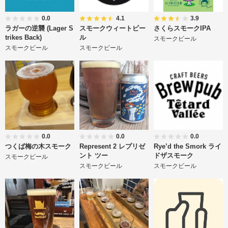
0.0
4.1
3.9
ラガーの逆襲 (Lager S
スモークウィートビー
さくらスモークIPA
trikes Back)
ル
スモークビール
スモークビール
スモークビール
0.0
0.0
0.0
つくば梅の木スモーク
Represent 2 レプリゼ
Rye’d the Smork ライ
ント ツー
ドザスモーク
スモークビール
スモークビール
スモークビール