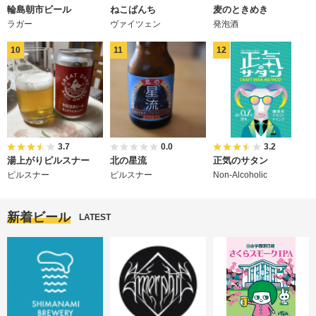
輪島朝市ビール
ねこぱんち
麦のときめき
ラガー
ヴァイツェン
発泡酒
3.7
0.0
3.2
湯上がりピルスナー
北の星流
正気のサタン
ピルスナー
ピルスナー
Non-Alcoholic
新着ビール
LATEST