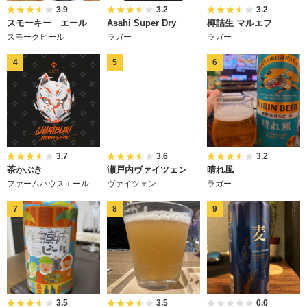
3.9
3.2
3.2
スモーキー エール
Asahi Super Dry
樽詰生 マルエフ
スモークビール
ラガー
ラガー
3.7
3.6
3.2
茶かぶき
瀬戸内ヴァイツェン
晴れ風
ファームハウスエール
ヴァイツェン
ラガー
3.5
3.5
0.0