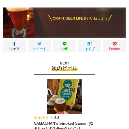
CRAFT BEER LIFEをいいねしよう
シェア
ツイート
LINE
はてブ
Pocket
NEXT
次のビール
3.8
NAMACHAN’s Smoked Saison [な
まちゃんのスモークセゾン]