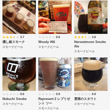
3.7
0.0
3.6
燻し銀スモーク
Woody #66
Harvestmoon Smoke
Ale
スモークビール
スモークビール
スモークビール
0.0
0.0
0.0
Nokuchi Smoke
Represent 2 レプリゼ
雲煙のスタウト
ント ツー
スモークビール
スモークビール
スモークビール