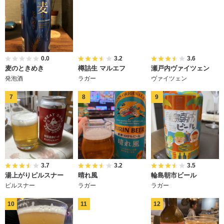
0.0
3.2
3.6
麦のときめき
樽詰生 マルエフ
瀬戸内ヴァイツェン
発泡酒
ラガー
ヴァイツェン
3.7
3.2
3.5
湯上がりピルスナー
晴れ風
輪島朝市ビール
ピルスナー
ラガー
ラガー