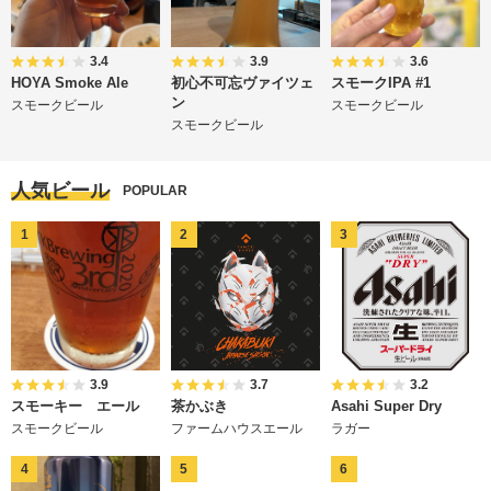
3.4
3.9
3.6
HOYA Smoke Ale
初心不可忘ヴァイツェ
スモークIPA #1
ン
スモークビール
スモークビール
スモークビール
人気ビール
POPULAR
3.9
3.7
3.2
スモーキー エール
茶かぶき
Asahi Super Dry
スモークビール
ファームハウスエール
ラガー