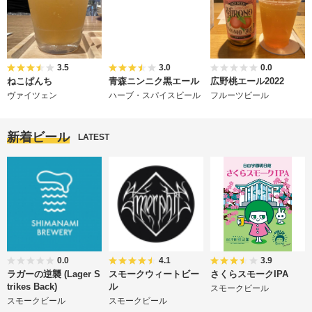
3.5
3.0
0.0
ねこぱんち
青森ニンニク黒エール
広野桃エール2022
ヴァイツェン
ハーブ・スパイスビール
フルーツビール
新着ビール
LATEST
0.0
4.1
3.9
ラガーの逆襲 (Lager S
スモークウィートビー
さくらスモークIPA
trikes Back)
ル
スモークビール
スモークビール
スモークビール