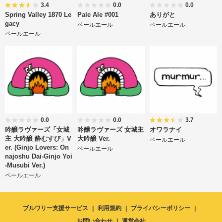
3.4
0.0
0.0
Spring Valley 1870 Le
Pale Ale #001
ありがと
gacy
ペールエール
ペールエール
ペールエール
0.0
0.0
3.7
吟醸ラヴァーズ「女城
吟醸ラヴァーズ 女城主
オワラナイ
主 大吟醸 酔むすび」V
大吟醸 Ver.
ペールエール
er. (Ginjo Lovers: On
ペールエール
najoshu Dai-Ginjo Yoi
-Musubi Ver.)
ペールエール
ブルワリー支援サービス
利用規約
プライバシーポリシー
お問い合わせ
運営会社