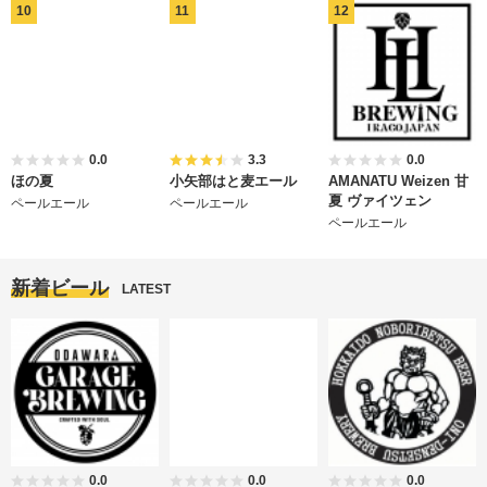
0.0
3.3
0.0
ほの夏
小矢部はと麦エール
AMANATU Weizen 甘
夏 ヴァイツェン
ペールエール
ペールエール
ペールエール
新着ビール
LATEST
0.0
0.0
0.0