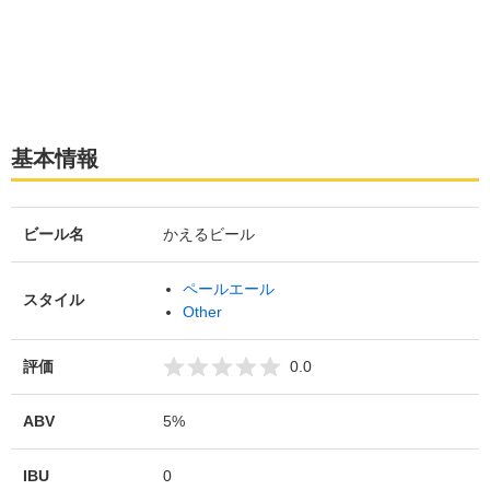
基本情報
ビール名
かえるビール
ペールエール
スタイル
Other
評価
0.0
ABV
5%
IBU
0