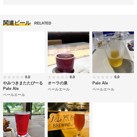
関連ビール
RELATED
0.0
0.0
0.0
やみつきまたたびーる
オーラの泉
Pale Ale
Pale Ale
ペールエール
ペールエール
ペールエール