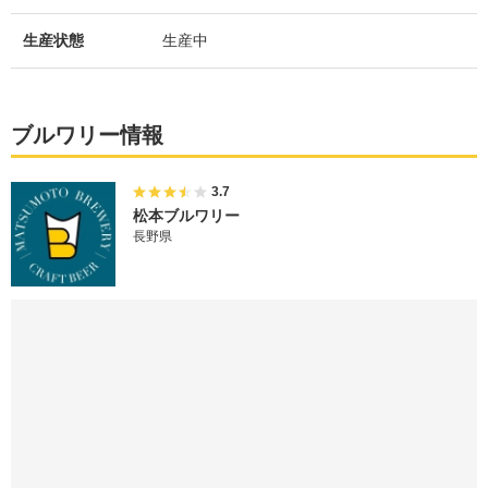
生産状態
生産中
ブルワリー情報
3.7
松本ブルワリー
長野県