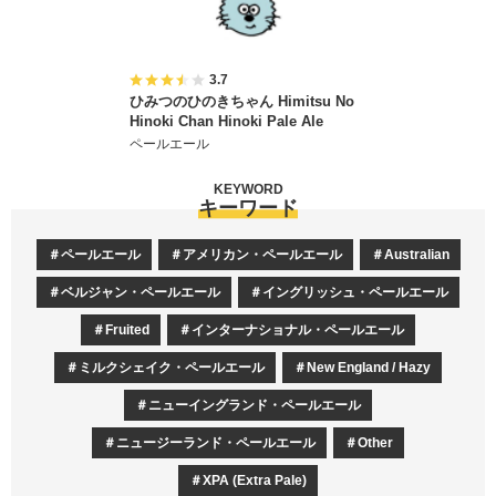
3.7
ひみつのひのきちゃん Himitsu No
Hinoki Chan Hinoki Pale Ale
ペールエール
KEYWORD
キーワード
ペールエール
アメリカン・ペールエール
Australian
ベルジャン・ペールエール
イングリッシュ・ペールエール
Fruited
インターナショナル・ペールエール
ミルクシェイク・ペールエール
New England / Hazy
ニューイングランド・ペールエール
ニュージーランド・ペールエール
Other
XPA (Extra Pale)