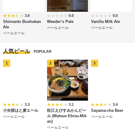
3.6
0.0
0.0
Shimanto Bushukan
Weeder’s Pale
Vanilla Milk Ale
Ale
ペールエール
ペールエール
ペールエール
人気ビール
POPULAR
3.3
3.1
3.4
小矢部はと麦エール
松江えびすみかんビー
Sayama-cha Beer
ル (Matsue Ebisu-Mik
ペールエール
ペールエール
an)
ペールエール