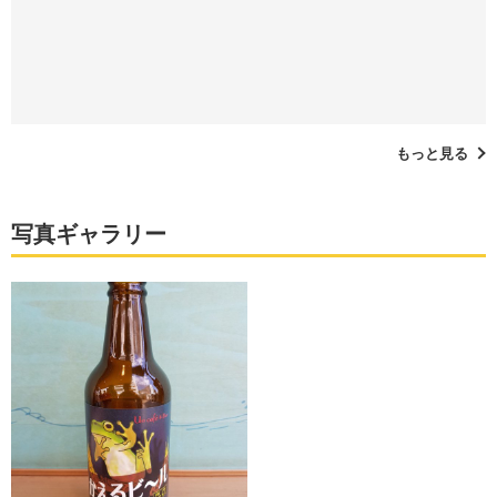
もっと見る
写真ギャラリー