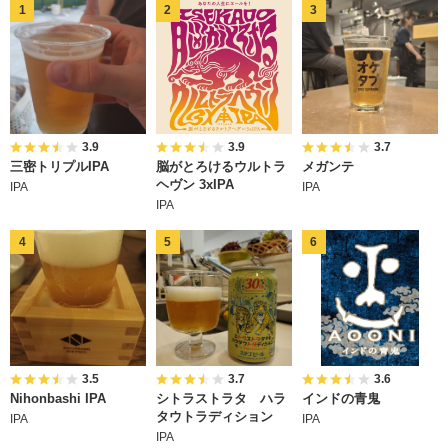
3.9
3.9
3.7
三密トリプルIPA
脳がとろけるウルトラ
メガンテ
ヘヴン 3xIPA
IPA
IPA
IPA
3.5
3.7
3.6
Nihonbashi IPA
シトラストラタ ハラ
インドの青鬼
タウトラディション
IPA
IPA
IPA