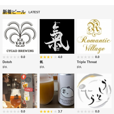
新着ビール
LATEST
0.0
4.0
0.0
Dotoh
氣
Triple Threat
IPA
IPA
IPA
0.0
3.7
0.0