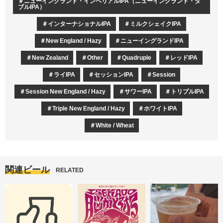
ニューイングランド・インペリアルIPA（ニューイングランド・ダ
ブルIPA）
インターナショナルIPA
ミルクシェイクIPA
New England / Hazy
ニューイングランドIPA
New Zealand
Other
Quadruple
レッドIPA
ライIPA
セッションIPA
Session
Session New England / Hazy
サワーIPA
トリプルIPA
Triple New England / Hazy
ホワイトIPA
White / Wheat
関連ビール
RELATED