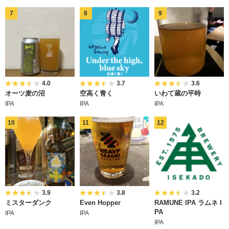
4.0
3.7
3.6
オーツ麦の沼
空高く青く
いわて蔵の平時
IPA
IPA
IPA
3.9
3.8
3.2
ミスターダンク
Even Hopper
RAMUNE IPA ラムネ I
PA
IPA
IPA
IPA