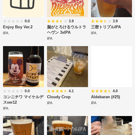
0.0
3.9
3.9
Enjoy Boy Ver.2
脳がとろけるウルトラ
三密トリプルIPA
ヘヴン 3xIPA
IPA
IPA
IPA
0.0
4.1
4.0
コンニチワ マイケルデ
Cloudy Crop
Aldebaran (#25)
スver12
IPA
IPA
IPA