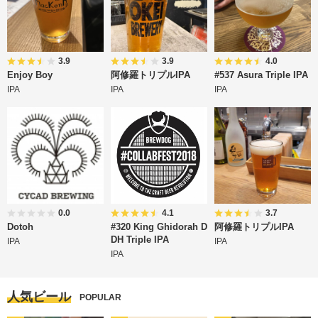
3.9
3.9
4.0
Enjoy Boy
阿修羅トリプルIPA
#537 Asura Triple IPA
IPA
IPA
IPA
0.0
4.1
3.7
Dotoh
#320 King Ghidorah D
阿修羅トリプルIPA
DH Triple IPA
IPA
IPA
IPA
人気ビール
POPULAR