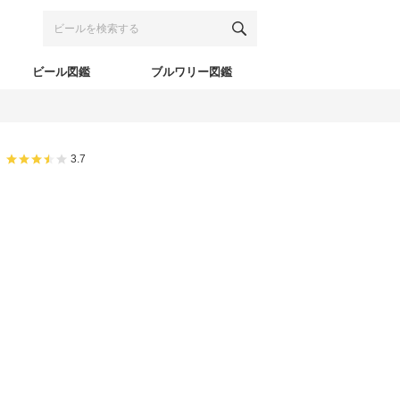
ビール図鑑
ブルワリー図鑑
3.7