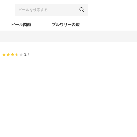
ビール図鑑
ブルワリー図鑑
3.7