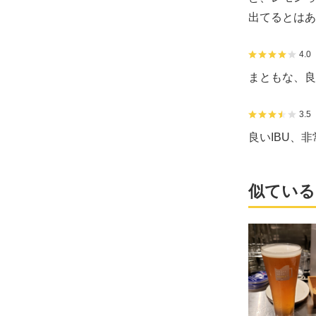
出てるとはあ
4.0
まともな、良
3.5
良いIBU、
似ている