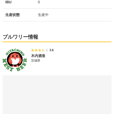
IBU
0
生産状態
生産中
ブルワリー情報
3.6
木内酒造
茨城県