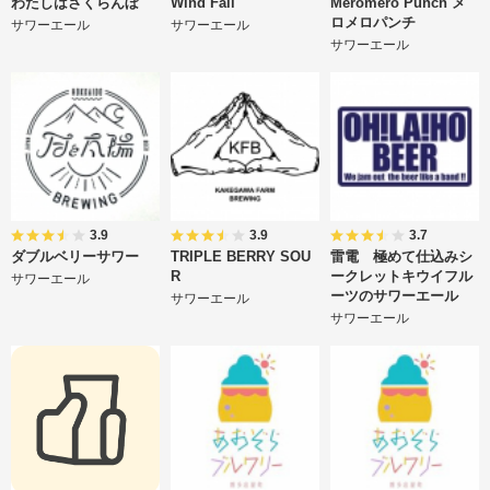
わたしはさくらんぼ
Wind Fall
Meromero Punch メ
ロメロパンチ
サワーエール
サワーエール
サワーエール
3.9
3.9
3.7
ダブルベリーサワー
TRIPLE BERRY SOU
雷電 極めて仕込みシ
R
ークレットキウイフル
サワーエール
ーツのサワーエール
サワーエール
サワーエール