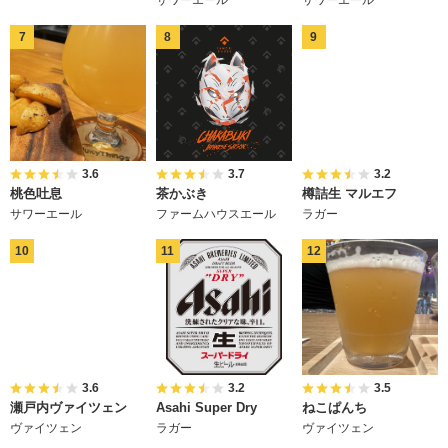
3.6
3.7
3.2
桃色吐息
茶かぶき
樽詰生 マルエフ
サワーエール
ファームハウスエール
ラガー
3.6
3.2
3.5
瀬戸内ヴァイツェン
Asahi Super Dry
ねこぱんち
ヴァイツェン
ラガー
ヴァイツェン