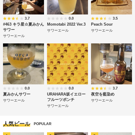
3.7
0.0
3.5
#463 キラ星☆夏みかん
Momotabi 2022 Ver.3
Peach Sour
サワー
サワーエール
サワーエール
サワーエール
0.0
0.0
3.7
夏みかんサワー
URAHARA坂イエロー
夜空を藍染め
フルーツポンチ
サワーエール
サワーエール
サワーエール
人気ビール
POPULAR