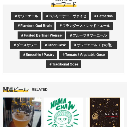
キーワード
サワーエール
ベルリーナー・ヴァイセ
Catharina
Flanders Oud Bruin
フランダース・レッド・エール
Fruited Berliner Weisse
フルーツサワーエール
グースサワー
Other Gose
サワーエール（その他）
Smoothie / Pastry
Tomato / Vegetable Gose
Traditional Gose
関連ビール
RELATED