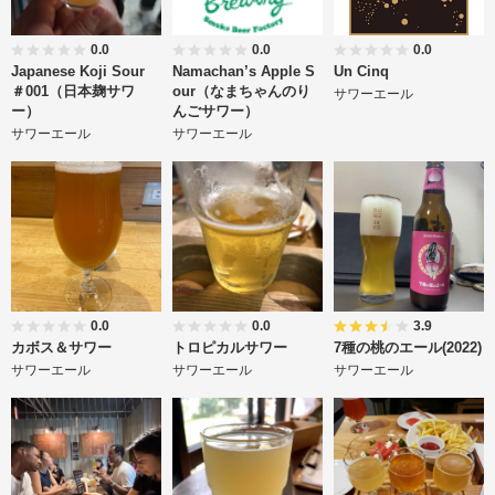
0.0
0.0
0.0
Japanese Koji Sour
Namachan’s Apple S
Un Cinq
＃001（日本麹サワ
our（なまちゃんのり
サワーエール
ー）
んごサワー）
サワーエール
サワーエール
0.0
0.0
3.9
カボス＆サワー
トロピカルサワー
7種の桃のエール(2022)
サワーエール
サワーエール
サワーエール