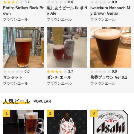
3.7
0.0
0.0
Entire Strikes Back Br
魚にあうビール Ikuji N
Iwatekura Nonsuch M
own
o Ale
y Brown Guitar
ブラウンエール
ブラウンエール
ブラウンエール
0.0
3.7
0.0
サンセット
ダンチ エール
焦香ブラウン Ver.8.1
ブラウンエール
ブラウンエール
ブラウンエール
人気ビール
POPULAR