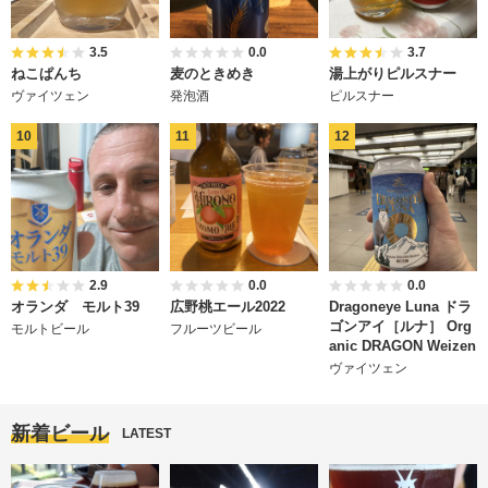
3.5
0.0
3.7
ねこぱんち
麦のときめき
湯上がりピルスナー
ヴァイツェン
発泡酒
ピルスナー
2.9
0.0
0.0
オランダ モルト39
広野桃エール2022
Dragoneye Luna ドラ
ゴンアイ［ルナ］ Org
モルトビール
フルーツビール
anic DRAGON Weizen
ヴァイツェン
新着ビール
LATEST