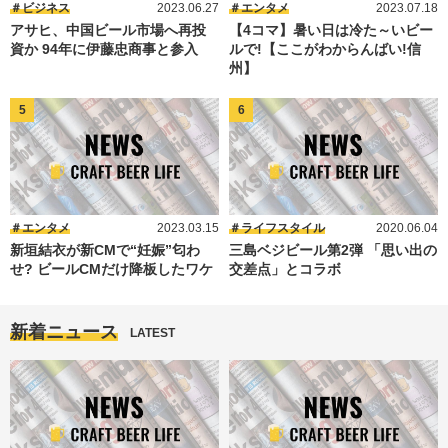
ビジネス
2023.06.27
エンタメ
2023.07.18
アサヒ、中国ビール市場へ再投
【4コマ】暑い日は冷た～いビー
資か 94年に伊藤忠商事と参入
ルで!【ここがわからんばい!信
州】
エンタメ
2023.03.15
ライフスタイル
2020.06.04
新垣結衣が新CMで“妊娠”匂わ
三島ベジビール第2弾 「思い出の
せ? ビールCMだけ降板したワケ
交差点」とコラボ
新着ニュース
LATEST