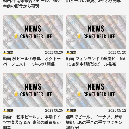
動画:中南米最古のビール、400
独ビールの祭典、3年ぶり開幕
年前の酵母から再現
国際
2022.09.20
国際
2022.05.20
動画:独ビールの祭典「オクトー
動画:フィンランドの醸造所、NA
バーフェスト」 3年ぶり開催
TO加盟申請記念ビール発売
国際
2023.06.25
国際
2021.05.12
動画:「粉末ビール」、本場ドイ
無料でビール、ドーナツ、野球
ツで普及なるか 東部の醸造所が
観戦…あの手この手でワクチン
開発
奨励 米