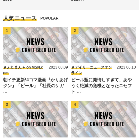
人気ニュース
POPULAR
ふたまん＋ on MSN.c
2023.08.09
デイリーニュースオン
2023.06.10
om
ライン
朝イチ更新!4コマ漫画『かりあげ
ビール瓶に発情しすぎて、あや
クン』「ビール」「社長のケガ
うく絶滅の危機となったニセフ
…
ト …