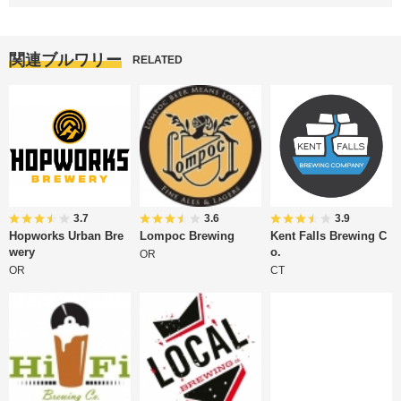
関連ブルワリー
RELATED
3.7
3.6
3.9
Hopworks Urban Bre
Lompoc Brewing
Kent Falls Brewing C
wery
o.
OR
OR
CT