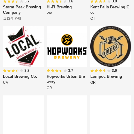
3.7
3.6
3.9
Storm Peak Brewing
Hi-Fi Brewing
Kent Falls Brewing C
Company
o.
WA
コロラド州
CT
3.7
3.7
3.6
Local Brewing Co.
Hopworks Urban Bre
Lompoc Brewing
wery
CA
OR
OR