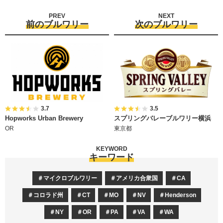
PREV
NEXT
前のブルワリー
次のブルワリー
3.7
3.5
Hopworks Urban Brewery
スプリングバレーブルワリー横浜
OR
東京都
KEYWORD
キーワード
マイクロブルワリー
アメリカ合衆国
CA
コロラド州
CT
MO
NV
Henderson
NY
OR
PA
VA
WA