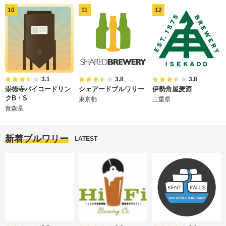
3.1
3.8
3.8
崇徳寺バイコードリン
シェアードブルワリー
伊勢角屋麦酒
クB・S
東京都
三重県
青森県
新着ブルワリー
LATEST