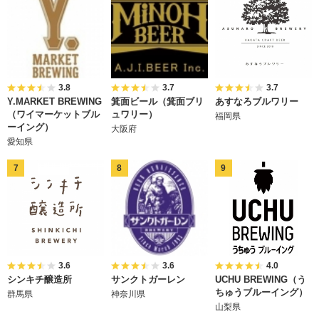
3.8
3.7
3.7
Y.MARKET BREWING
箕面ビール（箕面ブリ
あすなろブルワリー
（ワイマーケットブル
ュワリー）
福岡県
ーイング）
大阪府
愛知県
3.6
3.6
4.0
シンキチ醸造所
サンクトガーレン
UCHU BREWING（う
ちゅうブルーイング）
群馬県
神奈川県
山梨県