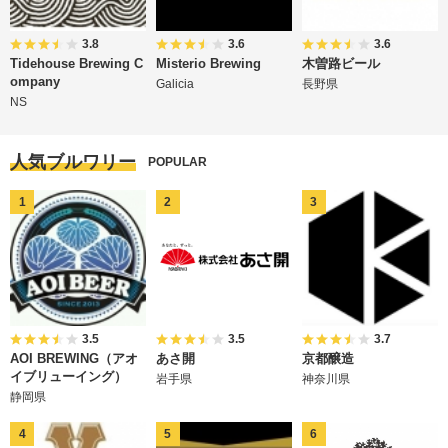
3.8
3.6
3.6
Tidehouse Brewing C
Misterio Brewing
木曽路ビール
ompany
Galicia
長野県
NS
人気ブルワリー
POPULAR
3.5
3.5
3.7
AOI BREWING（アオ
あさ開
京都醸造
イブリューイング）
岩手県
神奈川県
静岡県