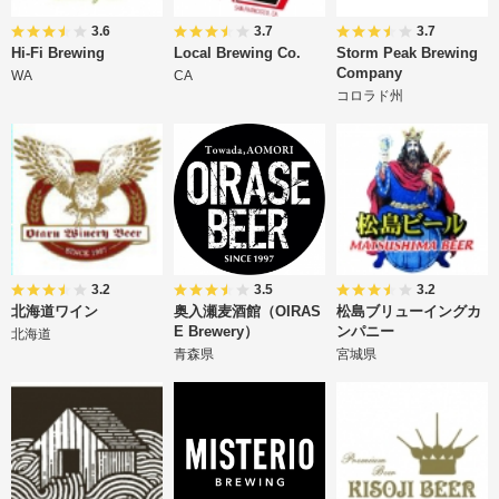
3.6
3.7
3.7
Hi-Fi Brewing
Local Brewing Co.
Storm Peak Brewing
Company
WA
CA
コロラド州
3.2
3.5
3.2
北海道ワイン
奥入瀬麦酒館（OIRAS
松島ブリューイングカ
E Brewery）
ンパニー
北海道
青森県
宮城県