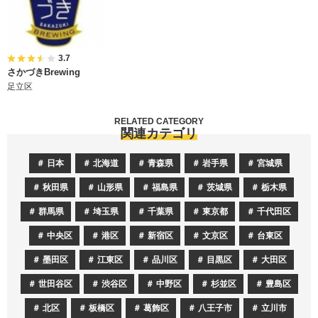
3.7
さかづきBrewing
足立区
RELATED CATEGORY
関連カテゴリ
日本
北海道
青森県
岩手県
宮城県
秋田県
山形県
福島県
茨城県
栃木県
群馬県
埼玉県
千葉県
東京都
千代田区
中央区
港区
新宿区
文京区
台東区
墨田区
江東区
品川区
目黒区
大田区
世田谷区
渋谷区
中野区
杉並区
豊島区
北区
板橋区
葛飾区
八王子市
立川市