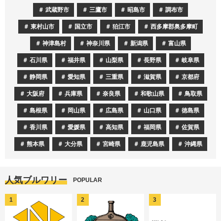
武蔵野市
三鷹市
昭島市
調布市
東村山市
国立市
狛江市
西多摩郡奥多摩町
神津島村
神奈川県
新潟県
富山県
石川県
福井県
山梨県
長野県
岐阜県
静岡県
愛知県
三重県
滋賀県
京都府
大阪府
兵庫県
奈良県
和歌山県
鳥取県
島根県
岡山県
広島県
山口県
徳島県
香川県
愛媛県
高知県
福岡県
佐賀県
熊本県
大分県
宮崎県
鹿児島県
沖縄県
人気ブルワリー
POPULAR