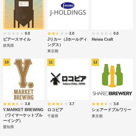
0.0
2.0
0.0
ビアースマイル
Jリカー（Jホールディ
Heiwa Craft
ングス）
群馬県
東京都
3.8
3.7
3.8
Y.MARKET BREWING
ロコビア
シェアードブルワリー
（ワイマーケットブル
千葉県
東京都
ーイング）
愛知県