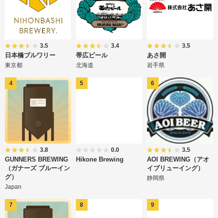
3.5
3.4
3.5
日本橋ブルワリー
帯広ビール
あさ開
東京都
北海道
岩手県
3.8
0.0
3.5
GUNNERS BREWING
Hikone Brewing
AOI BREWING（アオ
（ガナーズ ブルーイン
イブリューイング）
グ）
静岡県
Japan