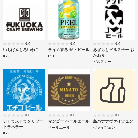
0.0
0.0
0.0
いちばんしろいねこ
ライム香る ザ・ピール
あざらしピルスナー お
かわり
IPA
RTD
ピルスナー
0.0
0.0
0.0
シトラストラタリゾー
マンゴー ペールエール
島バナナヴァイツェン
トラベラー
ペールエール
ヴァイツェン
IPA