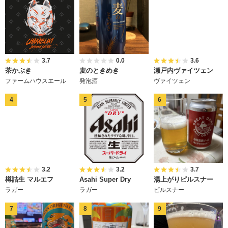
3.7
0.0
3.6
茶かぶき
麦のときめき
瀬戸内ヴァイツェン
ファームハウスエール
発泡酒
ヴァイツェン
3.2
3.2
3.7
樽詰生 マルエフ
Asahi Super Dry
湯上がりピルスナー
ラガー
ラガー
ピルスナー