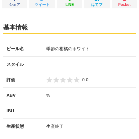
シェア
ツイート
LINE
はてブ
Pocket
基本情報
ビール名
季節の柑橘のホワイト
スタイル
評価
0.0
ABV
%
IBU
生産状態
生産終了