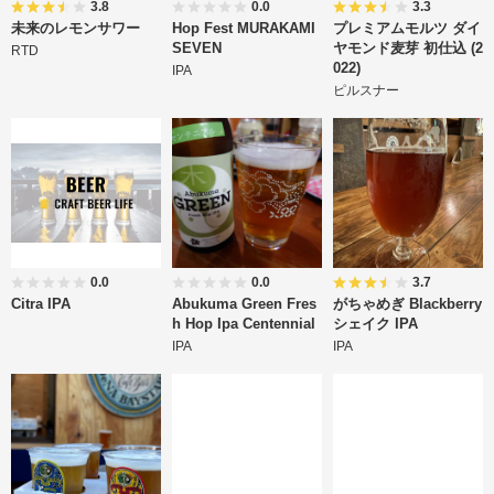
3.8
0.0
3.3
未来のレモンサワー
Hop Fest MURAKAMI
プレミアムモルツ ダイ
SEVEN
ヤモンド麦芽 初仕込 (2
RTD
022)
IPA
ピルスナー
0.0
0.0
3.7
Citra IPA
Abukuma Green Fres
がちゃめぎ Blackberry
h Hop Ipa Centennial
シェイク IPA
IPA
IPA