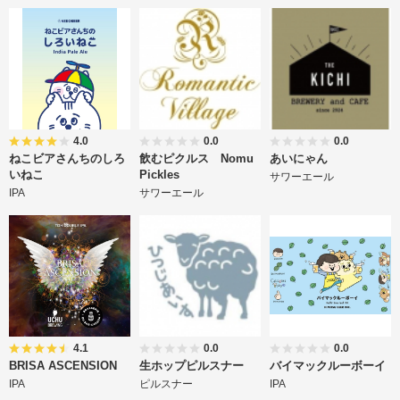
4.0
0.0
0.0
ねこビアさんちのしろ
飲むピクルス Nomu
あいにゃん
いねこ
Pickles
サワーエール
IPA
サワーエール
4.1
0.0
0.0
BRISA ASCENSION
生ホップピルスナー
バイマックルーボーイ
IPA
ピルスナー
IPA