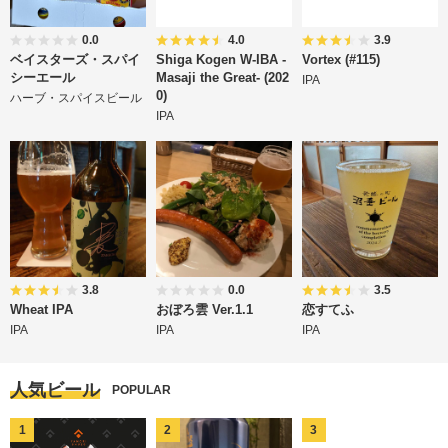
0.0
4.0
3.9
ベイスターズ・スパイ
Shiga Kogen W-IBA -
Vortex (#115)
シーエール
Masaji the Great- (202
IPA
0)
ハーブ・スパイスビール
IPA
3.8
0.0
3.5
Wheat IPA
おぼろ雲 Ver.1.1
恋すてふ
IPA
IPA
IPA
人気ビール
POPULAR