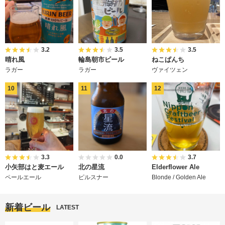
3.2
3.5
3.5
晴れ風
輪島朝市ビール
ねこぱんち
ラガー
ラガー
ヴァイツェン
3.3
0.0
3.7
小矢部はと麦エール
北の星流
Elderflower Ale
ペールエール
ピルスナー
Blonde / Golden Ale
新着ビール
LATEST