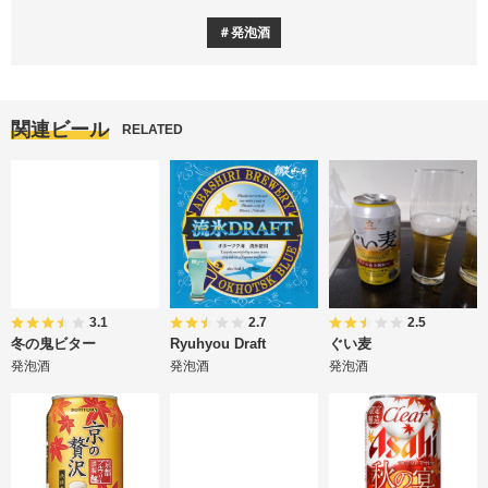
発泡酒
関連ビール
RELATED
3.1
2.7
2.5
冬の鬼ビター
Ryuhyou Draft
ぐい麦
発泡酒
発泡酒
発泡酒