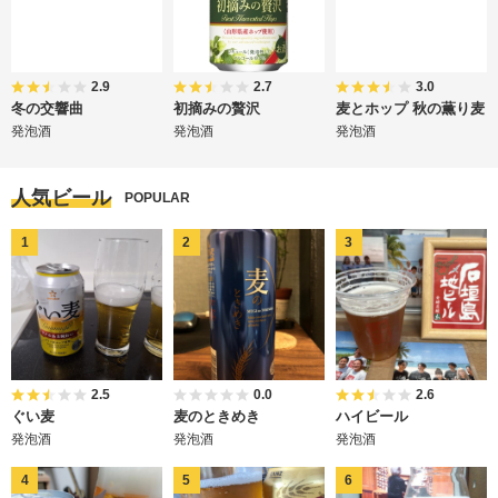
2.9
2.7
3.0
冬の交響曲
初摘みの贅沢
麦とホップ 秋の薫り麦
発泡酒
発泡酒
発泡酒
人気ビール
POPULAR
2.5
0.0
2.6
ぐい麦
麦のときめき
ハイビール
発泡酒
発泡酒
発泡酒