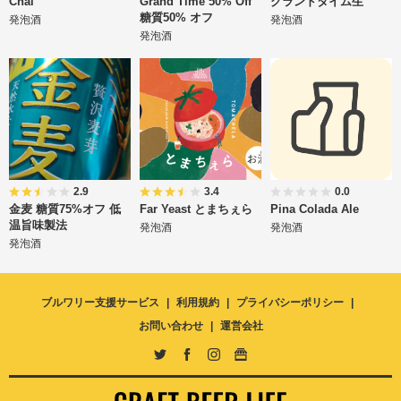
Chai
Grand Time 50% Off
グランドタイム生
糖質50% オフ
発泡酒
発泡酒
発泡酒
2.9
3.4
0.0
金麦 糖質75%オフ 低
Far Yeast とまちぇら
Pina Colada Ale
温旨味製法
発泡酒
発泡酒
発泡酒
ブルワリー支援サービス
利用規約
プライバシーポリシー
お問い合わせ
運営会社