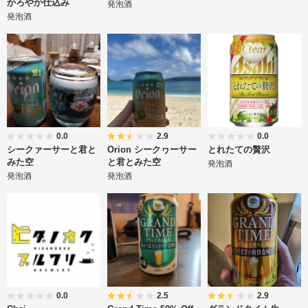
かろやか仕込み
発泡酒
発泡酒
0.0
2.9
0.0
シークァーサーと君と
Orion シークヮーサー
とれたての贅沢
みた空
と君とみた空
発泡酒
発泡酒
発泡酒
0.0
2.5
2.9