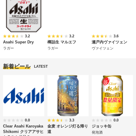
3.2
3.2
3.6
Asahi Super Dry
樽詰生 マルエフ
瀬戸内ヴァイツェン
ラガー
ラガー
ヴァイツェン
新着ビール
LATEST
0.0
3.3
0.0
Clear Asahi Karoyaka
金麦 オレンジ灯る帰り
ジョッキ缶
Shikomi クリアアサヒ
道
発泡酒