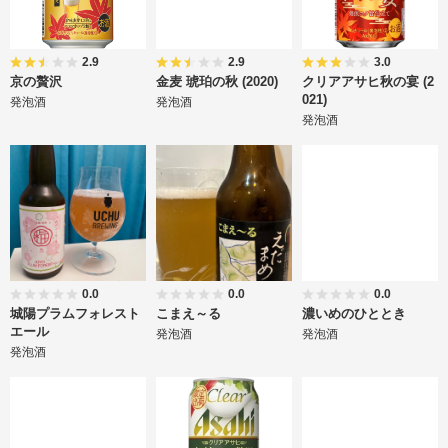
2.9
2.9
3.0
京の贅沢
金麦 琥珀の秋 (2020)
クリアアサヒ秋の宴 (2
021)
発泡酒
発泡酒
発泡酒
0.0
0.0
0.0
城陽プラムフォレスト
こまえ～る
濃いめのひととき
エール
発泡酒
発泡酒
発泡酒