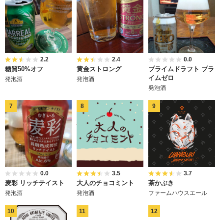
2.2
2.4
0.0
糖質50%オフ
黄金ストロング
プライムドラフト プラ
イムゼロ
発泡酒
発泡酒
発泡酒
0.0
3.5
3.7
麦彩 リッチテイスト
大人のチョコミント
茶かぶき
発泡酒
発泡酒
ファームハウスエール