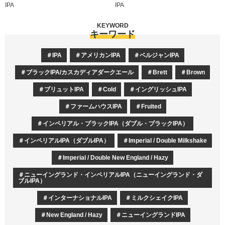
IPA
IPA
KEYWORD
キーワード
IPA
アメリカンIPA
ベルジャンIPA
ブラックIPA/カスカディアダークエール
Brett
Brown
ブリュットIPA
Cold
イングリッシュIPA
ファームハウスIPA
Fruited
インペリアル・ブラックIPA（ダブル・ブラックIPA）
インペリアルIPA（ダブルIPA）
Imperial / Double Milkshake
Imperial / Double New England / Hazy
ニューイングランド・インペリアルIPA（ニューイングランド・ダ
ブルIPA）
インターナショナルIPA
ミルクシェイクIPA
New England / Hazy
ニューイングランドIPA