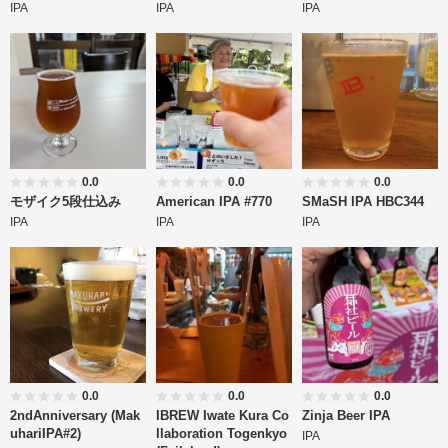
IPA
IPA
IPA
0.0
0.0
0.0
モザイク5段仕込み
American IPA #770
SMaSH IPA HBC344
IPA
IPA
IPA
0.0
0.0
0.0
2ndAnniversary (Mak
IBREW Iwate Kura Co
Zinja Beer IPA
uhariIPA#2)
llaboration Togenkyo
IPA