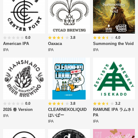
0.0
3.8
4.0
American IPA
Oaxaca
Summoning the Void
IPA
IPA
IPA
0.0
3.8
3.2
2026 春 Version
CLEARNEKOLIQUID
RAMUNE IPA ラムネ I
はいぱー
PA
IPA
IPA
IPA