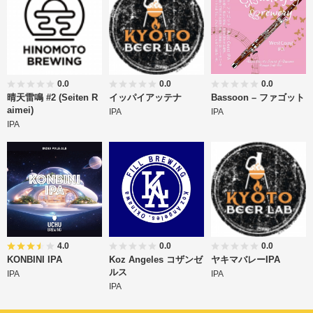
0.0
0.0
0.0
晴天雷鳴 #2 (Seiten R
イッパイアッテナ
Bassoon – ファゴット
aimei)
IPA
IPA
IPA
4.0
0.0
0.0
KONBINI IPA
Koz Angeles コザンゼ
ヤキマバレーIPA
ルス
IPA
IPA
IPA