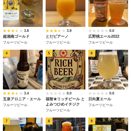
3.8
3.9
0.0
超湘南ゴールド
とだビアーノ
広野桃エール2022
フルーツビール
フルーツビール
フルーツビール
3.4
0.0
0.0
五泉アロニア・エール
福智★リッチビール と
日向夏エール
よみつひめイチジク
フルーツビール
フルーツビール
フルーツビール