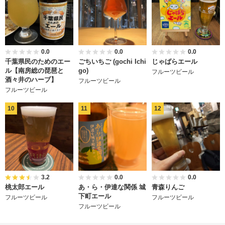
0.0
0.0
0.0
千葉県民のためのエー
ごちいちご (gochi Ichi
じゃばらエール
ル【南房総の琵琶と
go)
フルーツビール
酒々井のハーブ】
フルーツビール
フルーツビール
3.2
0.0
0.0
桃太郎エール
あ・ら・伊達な関係 城
青森りんご
下町エール
フルーツビール
フルーツビール
フルーツビール