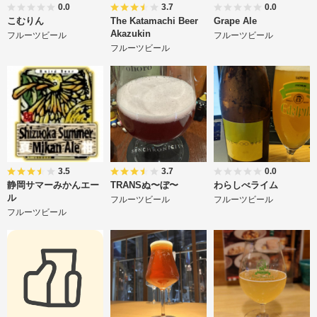
0.0
3.7
0.0
こむりん
The Katamachi Beer
Grape Ale
Akazukin
フルーツビール
フルーツビール
フルーツビール
3.5
3.7
0.0
静岡サマーみかんエー
TRANSぬ〜ぼ〜
わらしべライム
ル
フルーツビール
フルーツビール
フルーツビール