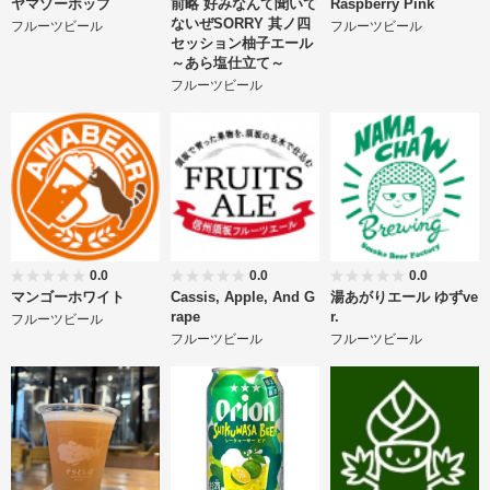
ヤマゾーホップ
前略 好みなんて聞いて
Raspberry Pink
ないぜSORRY 其ノ四
フルーツビール
フルーツビール
セッション柚子エール
～あら塩仕立て～
フルーツビール
0.0
0.0
0.0
マンゴーホワイト
Cassis, Apple, And G
湯あがりエール ゆずve
rape
r.
フルーツビール
フルーツビール
フルーツビール