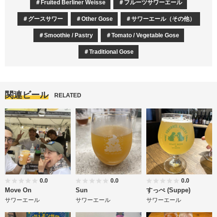
Fruited Berliner Weisse
フルーツサワーエール
グースサワー
Other Gose
サワーエール（その他）
Smoothie / Pastry
Tomato / Vegetable Gose
Traditional Gose
関連ビール
RELATED
0.0
0.0
0.0
Move On
Sun
すっぺ (Suppe)
サワーエール
サワーエール
サワーエール