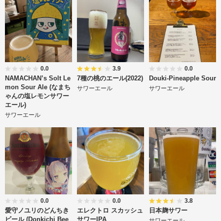
0.0
3.9
0.0
NAMACHAN’s Solt Le
7種の桃のエール(2022)
Douki-Pineapple Sour
mon Sour Ale (なまち
サワーエール
サワーエール
ゃんの塩レモンサワー
エール)
サワーエール
0.0
0.0
3.8
愛守ノユリのどんちき
エレクトロ スカッシュ
日本麹サワー
ビール (Donkichi Bee
サワーIPA
サワーエール