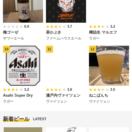
0.0
3.7
3.2
梅ゴーゼ
茶かぶき
樽詰生 マルエフ
サワーエール
ファームハウスエール
ラガー
3.2
3.6
3.5
Asahi Super Dry
瀬戸内ヴァイツェン
ねこぱんち
ラガー
ヴァイツェン
ヴァイツェン
新着ビール
LATEST