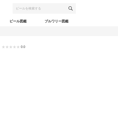
ビール図鑑
ブルワリー図鑑
0.0