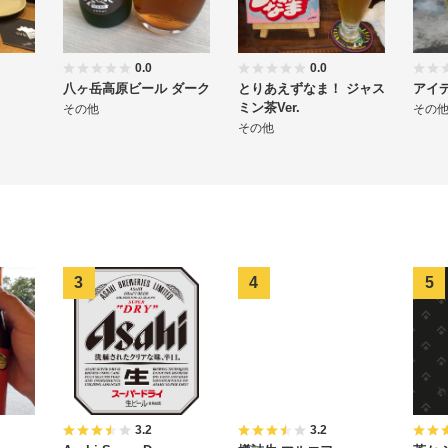
0.0
0.0
八ヶ岳高原ビール ダーク
とりあえずなま！ ジャス
アイデ
ミン茶Ver.
その他
その
その他
3.2
3.2