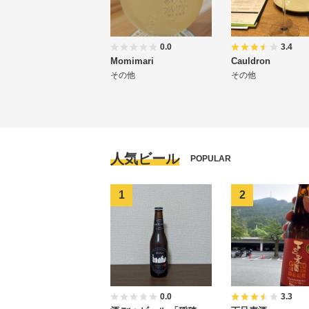
0.0
3.4
Momimari
Cauldron
その他
その他
人気ビール
POPULAR
0.0
3.3