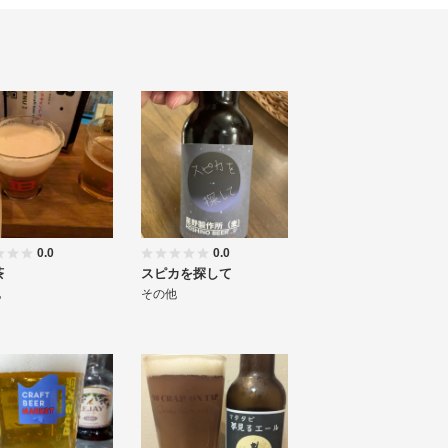
0.0
0.0
茶
スピカを探して
他
その他