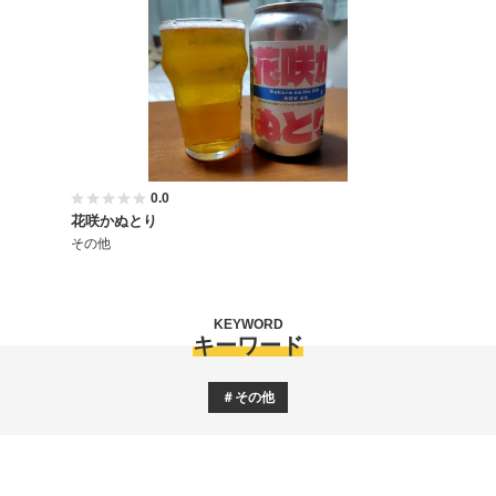
0.0
花咲かぬとり
その他
KEYWORD
キーワード
その他