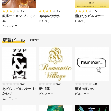
3.2
3.7
3.5
銀座ライオン プレミア
Upopo-ウポポ-
雪ほたかピルスナー
ム
ピルスナー
ピルスナー
ピルスナー
新着ビール
LATEST
0.0
0.0
0.0
あざらしピルスナー お
麦4.5郎
普通っぽいの
かわり
ピルスナー
ピルスナー
ピルスナー