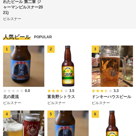
れたビール 第二章 ジ
ャーマンピルスナー20
21)
ピルスナー
人気ビール
POPULAR
0.0
3.5
3.3
北の星流
富良野シトラス
ドンキーハウスビール
ピルスナー
ピルスナー
ピルスナー