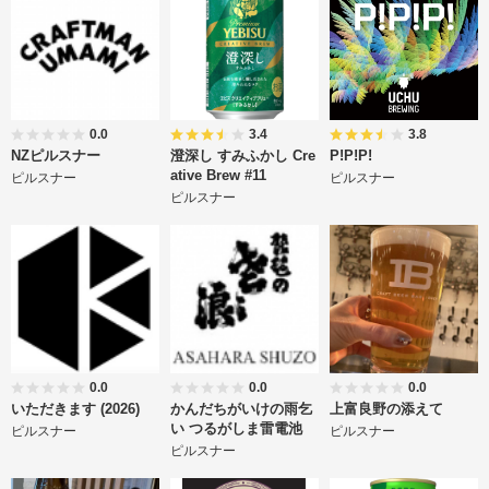
0.0
3.4
3.8
NZピルスナー
澄深し すみふかし Cre
P!P!P!
ative Brew #11
ピルスナー
ピルスナー
ピルスナー
0.0
0.0
0.0
いただきます (2026)
かんだちがいけの雨乞
上富良野の添えて
い つるがしま雷電池
ピルスナー
ピルスナー
ピルスナー