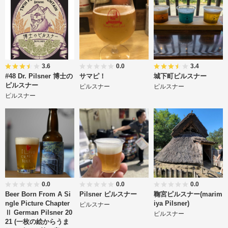
3.6
0.0
3.4
#48 Dr. Pilsner 博士の
サマピ！
城下町ピルスナー
ピルスナー
ピルスナー
ピルスナー
ピルスナー
0.0
0.0
0.0
Beer Born From A Si
Pilsner ピルスナー
鞠宮ピルスナー(marim
ngle Picture Chapter
iya Pilsner)
ピルスナー
Ⅱ German Pilsner 20
ピルスナー
21 (一枚の絵からうま