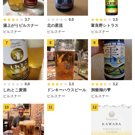
3.7
0.0
3.5
湯上がりピルスナー
北の星流
富良野シトラス
ピルスナー
ピルスナー
ピルスナー
0.0
3.3
3.2
しれとこ麦酒
ドンキーハウスビール
洞爺湖の雫
ピルスナー
ピルスナー
ピルスナー