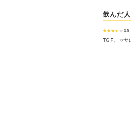
飲んだ人
3.5
TGIF。 マ