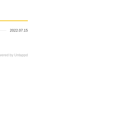
2022.07.15
wered by Untappd