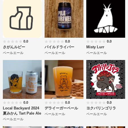
0.0
0.0
0.0
さがんルビー
パイルドライバー
Misty Lurr
ペールエール
ペールエール
ペールエール
0.0
0.0
0.0
Local Backyard 2024
デライーガーペール
ヨクバリンゴリラ
夏みかん Tart Pale Ale
ペールエール
ペールエール
ペールエール