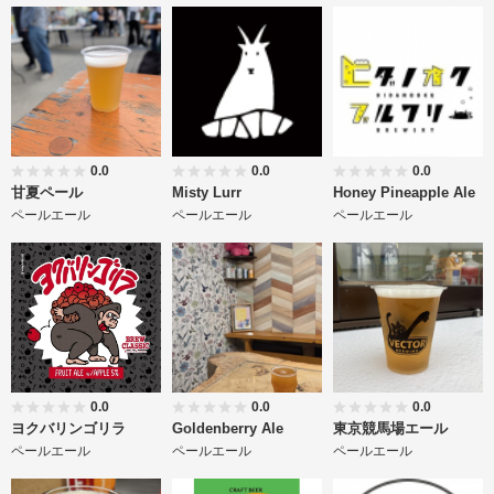
0.0
0.0
0.0
甘夏ペール
Misty Lurr
Honey Pineapple Ale
ペールエール
ペールエール
ペールエール
0.0
0.0
0.0
ヨクバリンゴリラ
Goldenberry Ale
東京競馬場エール
ペールエール
ペールエール
ペールエール