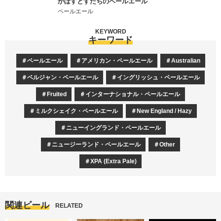
かぼすとすだちのペールエール
ペールエール
KEYWORD
キーワード
ペールエール
アメリカン・ペールエール
Australian
ベルジャン・ペールエール
イングリッシュ・ペールエール
Fruited
インターナショナル・ペールエール
ミルクシェイク・ペールエール
New England / Hazy
ニューイングランド・ペールエール
ニュージーランド・ペールエール
Other
XPA (Extra Pale)
関連ビール
RELATED