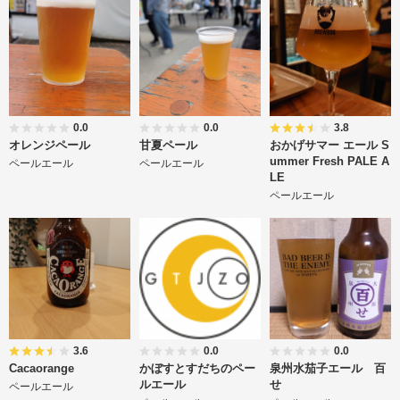
0.0
0.0
3.8
オレンジペール
甘夏ペール
おかげサマー エール S
ummer Fresh PALE A
ペールエール
ペールエール
LE
ペールエール
3.6
0.0
0.0
Cacaorange
かぼすとすだちのペー
泉州水茄子エール 百
ルエール
せ
ペールエール