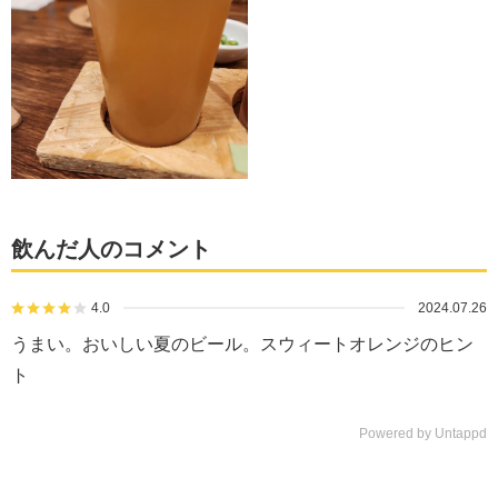
飲んだ人のコメント
4.0
2024.07.26
うまい。おいしい夏のビール。スウィートオレンジのヒン
ト
Powered by Untappd