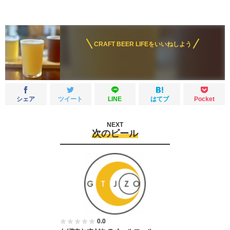
CRAFT BEER LIFEをいいねしよう
シェア
ツイート
LINE
はてブ
Pocket
NEXT
次のビール
0.0