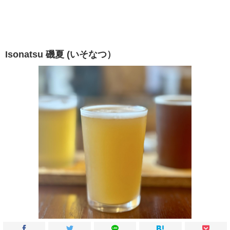
Isonatsu 磯夏 (いそなつ）