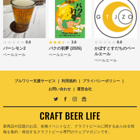
0.0
3.6
0.0
パーシモン2
バクの初夢 (2026)
かぼすとすだちのペー
ルエール
ペールエール
ペールエール
ペールエール
ブルワリー支援サービス
利用規約
プライバシーポリシー
お問い合わせ
運営会社
新商品や話題のお店、各種イベントなど、クラフトビールに関するあらゆる情
報を集約・発信するクラフトビール専門のウェブマガジンです。