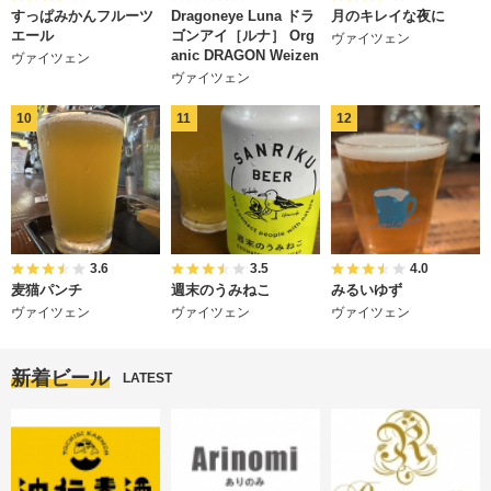
すっぱみかんフルーツ
Dragoneye Luna ドラ
月のキレイな夜に
エール
ゴンアイ［ルナ］ Org
ヴァイツェン
anic DRAGON Weizen
ヴァイツェン
ヴァイツェン
3.6
3.5
4.0
麦猫パンチ
週末のうみねこ
みるいゆず
ヴァイツェン
ヴァイツェン
ヴァイツェン
新着ビール
LATEST