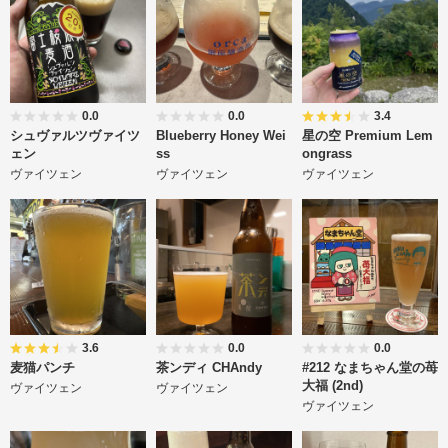
0.0
0.0
3.4
シュヴァルツヴァイツ
Blueberry Honey Wei
星の空 Premium Lem
ェン
ss
ongrass
ヴァイツェン
ヴァイツェン
ヴァイツェン
3.6
0.0
0.0
麦猫パンチ
茶ンディ CHAndy
#212 なまちゃん堂の苺
大福 (2nd)
ヴァイツェン
ヴァイツェン
ヴァイツェン