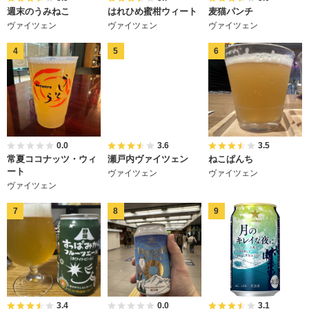
週末のうみねこ
はれひめ蜜柑ウィート
麦猫パンチ
ヴァイツェン
ヴァイツェン
ヴァイツェン
0.0
3.6
3.5
常夏ココナッツ・ウィ
瀬戸内ヴァイツェン
ねこぱんち
ート
ヴァイツェン
ヴァイツェン
ヴァイツェン
3.4
0.0
3.1