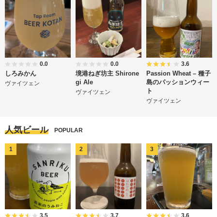
0.0
0.0
3.6
しろみかん
境港ねぎ坊主 Shirone
Passion Wheat – 種子
gi Ale
島のパッションウィー
ヴァイツェン
ト
ヴァイツェン
ヴァイツェン
人気ビール
POPULAR
3.5
3.7
3.6