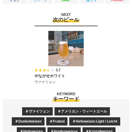
NEXT
次のビール
3.7
やながせホワイト
ヴァイツェン
KEYWORD
キーワード
ヴァイツェン
アメリカン・ウィートエール
Dunkelweizen
Fruited
Hefeweizen Light / Leicht
Hefeweizen
Hopfenweisse
Kristallweizen